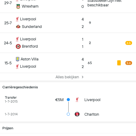
Statistieken zijn niet
29-7
beschikbaar
Wrexham
0
Liverpool
4
25-7
9
Sunderland
2
Liverpool
1
24-5
2
6.5
Brentford
1
Aston Villa
4
15-5
65
5.6
Liverpool
2
Alles bekijken
Carrièregeschiedenis
Transfer
€5M
Liverpool
1-7-2015
Charlton
1-7-2014
Prijzen