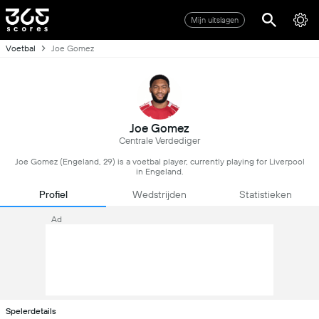
Mijn uitslagen
Voetbal
Joe Gomez
Joe Gomez
Centrale Verdediger
Joe Gomez (Engeland, 29) is a voetbal player, currently playing for Liverpool
in Engeland.
Profiel
Wedstrijden
Statistieken
Ad
Spelerdetails