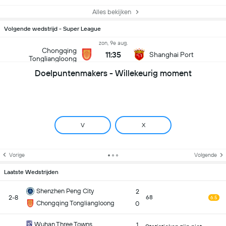
Alles bekijken
Volgende wedstrijd - Super League
zon, 9e aug.
Chongqing
11:35
Shanghai Port
Tongliangloong
Doelpuntenmakers - Willekeurig moment
V
X
Vorige
Volgende
Laatste Wedstrijden
Shenzhen Peng City
2
2-8
68
6.5
Chongqing Tongliangloong
0
Wuhan Three Towns
1