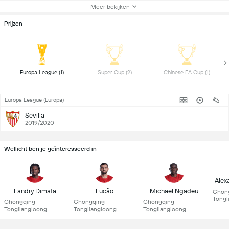
Meer bekijken
Prijzen
 Europa League (1) 
 Super Cup (2) 
 Chinese FA Cup (1) 
Europa League (Europa)
Sevilla
2019/2020
Wellicht ben je geïnteresseerd in
Alex
Landry Dimata
Lucão
Michael Ngadeu
Chon
Tongl
Chongqing
Chongqing
Chongqing
Tongliangloong
Tongliangloong
Tongliangloong