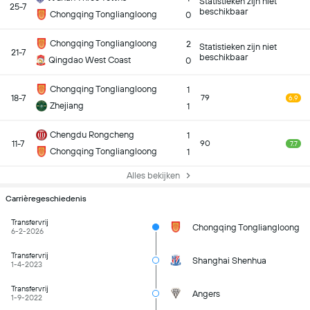
Statistieken zijn niet
25-7
beschikbaar
Chongqing Tongliangloong
0
Chongqing Tongliangloong
2
Statistieken zijn niet
21-7
beschikbaar
Qingdao West Coast
0
Chongqing Tongliangloong
1
18-7
79
6.9
Zhejiang
1
Chengdu Rongcheng
1
11-7
90
7.7
Chongqing Tongliangloong
1
Alles bekijken
Carrièregeschiedenis
Transfervrij
Chongqing Tongliangloong
6-2-2026
Transfervrij
Shanghai Shenhua
1-4-2023
Transfervrij
Angers
1-9-2022