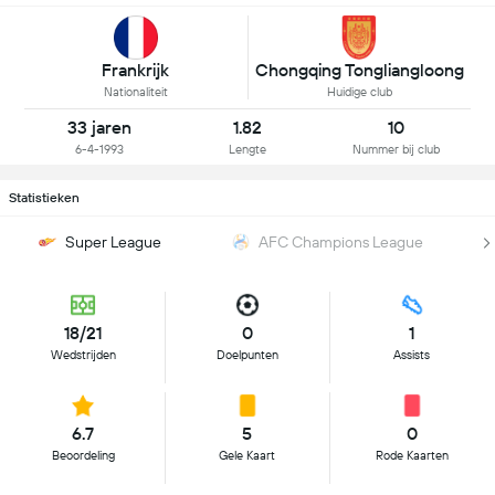
Frankrijk
Chongqing Tongliangloong
Nationaliteit
Huidige club
33 jaren
1.82
10
6-4-1993
Lengte
Nummer bij club
Statistieken
Super League
AFC Champions League
18/21
0
1
Wedstrijden
Doelpunten
Assists
6.7
5
0
Beoordeling
Gele Kaart
Rode Kaarten