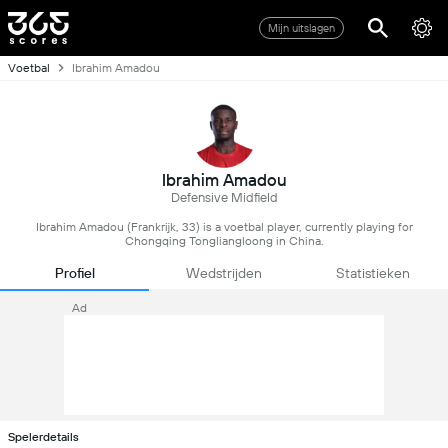
Mijn uitslagen
Voetbal
Ibrahim Amadou
Ibrahim Amadou
Defensive Midfield
Ibrahim Amadou (Frankrijk, 33) is a voetbal player, currently playing for
Chongqing Tongliangloong in China.
Profiel
Wedstrijden
Statistieken
Ad
Spelerdetails