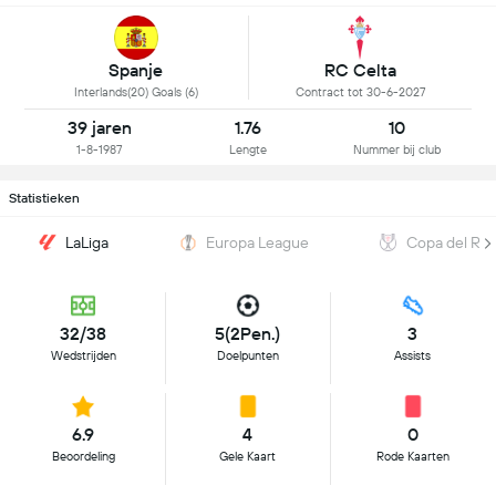
Spanje
RC Celta
Interlands(20) Goals (6)
Contract tot 30-6-2027
39 jaren
1.76
10
1-8-1987
Lengte
Nummer bij club
Statistieken
LaLiga
Europa League
Copa del Re
32/38
5(2Pen.)
3
Wedstrijden
Doelpunten
Assists
6.9
4
0
Beoordeling
Gele Kaart
Rode Kaarten