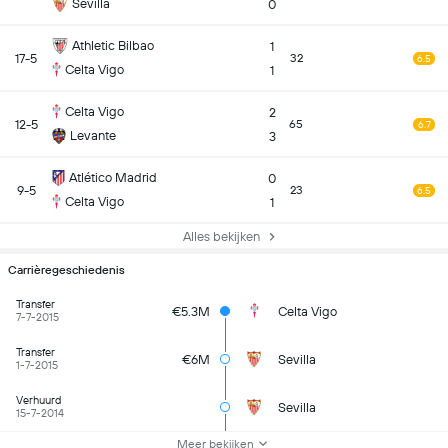
Sevilla
0
Athletic Bilbao
1
17-5
32
6.5
Celta Vigo
1
Celta Vigo
2
12-5
65
6.7
Levante
3
Atlético Madrid
0
9-5
23
6.5
Celta Vigo
1
Alles bekijken
Carrièregeschiedenis
Transfer
€5.3M
Celta Vigo
7-7-2015
Transfer
€6M
Sevilla
1-7-2015
Verhuurd
Sevilla
15-7-2014
Meer bekijken