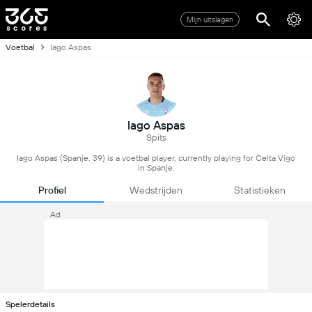
Mijn uitslagen
Voetbal
Iago Aspas
Iago Aspas
Spits
Iago Aspas (Spanje, 39) is a voetbal player, currently playing for Celta Vigo
in Spanje.
Profiel
Wedstrijden
Statistieken
Ad
Spelerdetails