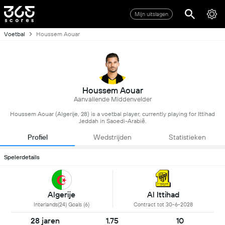
Mijn uitslagen
Voetbal
Houssem Aouar
Houssem Aouar
Aanvallende Middenvelder
Houssem Aouar (Algerije, 28) is a voetbal player, currently playing for Ittihad
Jeddah in Saoedi-Arabië.
Profiel
Wedstrijden
Statistieken
Spelerdetails
Algerije
Al Ittihad
Interlands(24) Goals (6)
Contract tot 30-6-2028
28 jaren
1.75
10