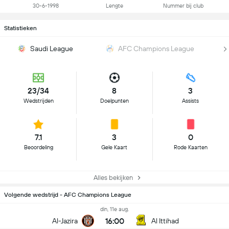
30-6-1998
Lengte
Nummer bij club
Statistieken
Saudi League
AFC Champions League
23/34
8
3
Wedstrijden
Doelpunten
Assists
7.1
3
0
Beoordeling
Gele Kaart
Rode Kaarten
Alles bekijken
Volgende wedstrijd - AFC Champions League
din, 11e aug.
16:00
Al-Jazira
Al Ittihad