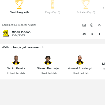
 Saudi League (1) 
 King's Cup (1) 
 Emirates Cup (1) 
Saudi League (Saoedi-Arabië)
Ittihad Jeddah
30
12
4
2024/2025
Wellicht ben je geïnteresseerd in
M
Danilo Pereira
Steven Bergwijn
Youssef En-Nesyri
I
Ittihad Jeddah
Ittihad Jeddah
Ittihad Jeddah