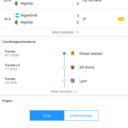
22-6
Op de bank
Algerije
2
Argentinië
3
16-6
27
6.2
Algerije
0
Alles bekijken
Carrièregeschiedenis
Transfer
Ittihad Jeddah
18-7-2024
Transfervrij
AS Roma
1-7-2023
Transfer
Lyon
1-8-2016
Meer bekijken
Prijzen
Club
Internationaal