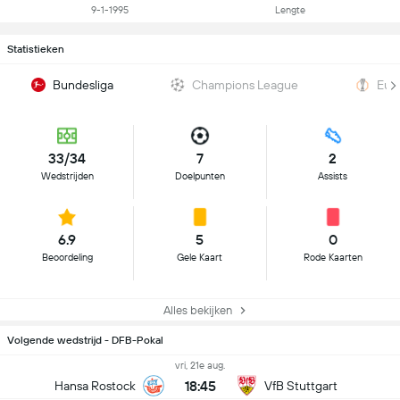
9-1-1995
Lengte
Statistieken
Bundesliga
Champions League
Eur
33/34
7
2
Wedstrijden
Doelpunten
Assists
6.9
5
0
Beoordeling
Gele Kaart
Rode Kaarten
Alles bekijken
Volgende wedstrijd - DFB-Pokal
vri, 21e aug.
18:45
Hansa Rostock
VfB Stuttgart