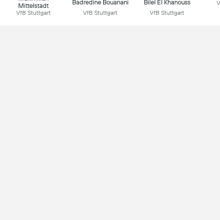
Badredine Bouanani
Bilel El Khanouss
V
Mittelstadt
VfB Stuttgart
VfB Stuttgart
VfB Stuttgart