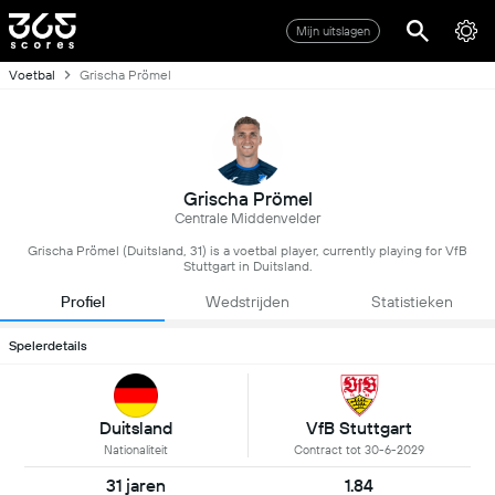
Mijn uitslagen
Voetbal
Grischa Prömel
Grischa Prömel
Centrale Middenvelder
Grischa Prömel (Duitsland, 31) is a voetbal player, currently playing for VfB
Stuttgart in Duitsland.
Profiel
Wedstrijden
Statistieken
Spelerdetails
Duitsland
VfB Stuttgart
Nationaliteit
Contract tot 30-6-2029
31 jaren
1.84