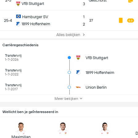
2-5
Geschorst
VfB Stuttgart
3
Hamburger SV
1
25-4
27
6.6
1899 Hoffenheim
2
Alles bekijken
Carrièregeschiedenis
Transfervrij
VfB Stuttgart
1-7-2026
Transfervrij
1899 Hoffenheim
1-7-2022
Transfervrij
Union Berlin
1-7-2017
Meer bekijken
Wellicht ben je geïnteresseerd in
D
Maximilian