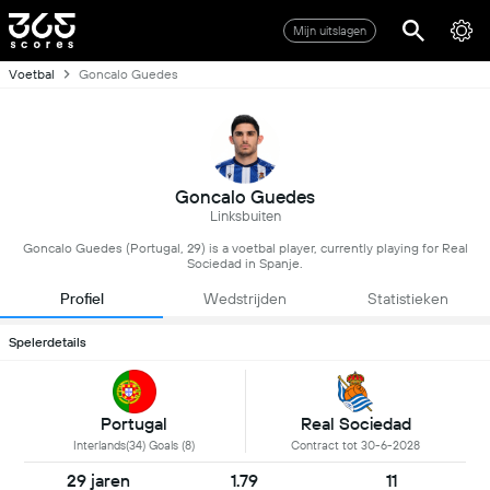
Mijn uitslagen
Voetbal
Goncalo Guedes
Goncalo Guedes
Linksbuiten
Goncalo Guedes (Portugal, 29) is a voetbal player, currently playing for Real
Sociedad in Spanje.
Profiel
Wedstrijden
Statistieken
Spelerdetails
Portugal
Real Sociedad
Interlands(34) Goals (8)
Contract tot 30-6-2028
29 jaren
1.79
11