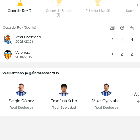
 Copa del Rey (2) 
 Coupe de France 
 Primeira Liga (3) 
(1) 
Copa del Rey (Spanje)
Real Sociedad
7
1
4
2025/2026
Valencia
2
0
0
2018/2019
Wellicht ben je geïnteresseerd in
Álv
Sergio Gómez
Takefusa Kubo
Mikel Oyarzabal
R
Real Sociedad
Real Sociedad
Real Sociedad