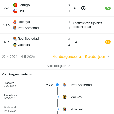
Portugal
2
6-6
45
7.4
Chili
1
Espanyol
1
Statistieken zijn niet
23-5
beschikbaar
Real Sociedad
1
Real Sociedad
3
17-5
12
6.5
Valencia
4
22-4-2026 - 14-5-2026
Niet deelgenopen aan 5 wedstrijden
Alles bekijken
Carrièregeschiedenis
Transfer
€4M
Real Sociedad
4-8-2025
Einde huur
Wolves
1-7-2024
Verhuurd
Villarreal
19-1-2024