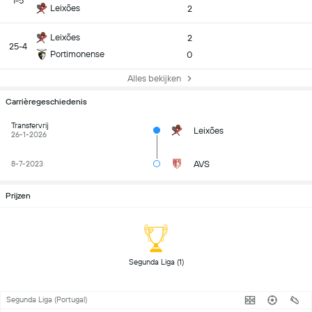
1-5
Leixões
2
Leixões
2
25-4
Portimonense
0
Alles bekijken
Carrièregeschiedenis
Transfervrij
Leixões
26-1-2026
AVS
8-7-2023
Prijzen
 Segunda Liga (1) 
Segunda Liga (Portugal)