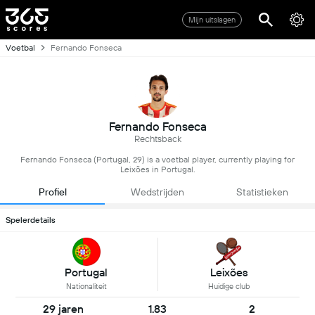
Mijn uitslagen
Voetbal
Fernando Fonseca
Fernando Fonseca
Rechtsback
Fernando Fonseca (Portugal, 29) is a voetbal player, currently playing for
Leixões in Portugal.
Profiel
Wedstrijden
Statistieken
Spelerdetails
Portugal
Leixões
Nationaliteit
Huidige club
29 jaren
1.83
2