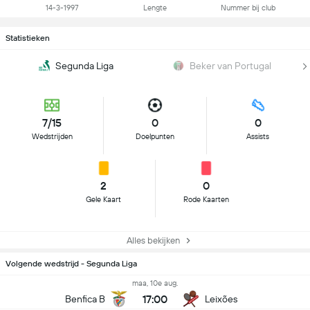
14-3-1997
Lengte
Nummer bij club
Statistieken
Segunda Liga
Beker van Portugal
7/15
0
0
Wedstrijden
Doelpunten
Assists
2
0
Gele Kaart
Rode Kaarten
Alles bekijken
Volgende wedstrijd - Segunda Liga
maa, 10e aug.
17:00
Benfica B
Leixões