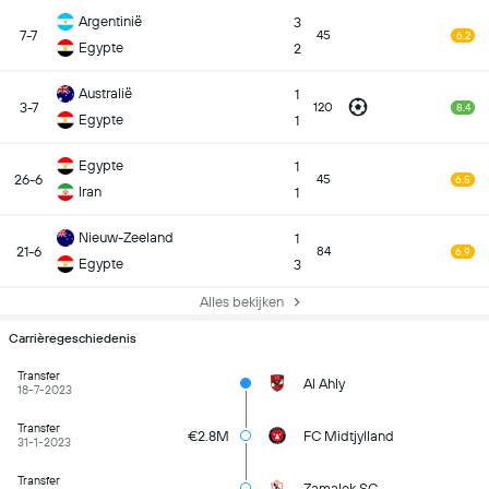
Argentinië
3
7-7
45
6.2
Egypte
2
Australië
1
3-7
120
8.4
Egypte
1
Egypte
1
26-6
45
6.5
Iran
1
Nieuw-Zeeland
1
21-6
84
6.9
Egypte
3
Alles bekijken
Carrièregeschiedenis
Transfer
Al Ahly
18-7-2023
Transfer
€2.8M
FC Midtjylland
31-1-2023
Transfer
Zamalek SC