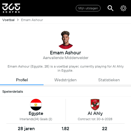
Mijn uitslagen
Voetbal
Emam Ashour
Emam Ashour
Aanvallende Middenvelder
Emam Ashour (Egypte, 28) is a voetbal player, currently playing for Al Ahly
in Egypte.
Profiel
Wedstrijden
Statistieken
Spelerdetails
Egypte
Al Ahly
Interlands(34) Goals (2)
Contract tot 30-6-2028
28 jaren
1.82
22