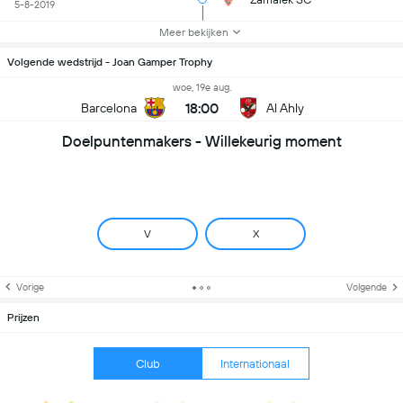
5-8-2019
Meer bekijken
Volgende wedstrijd - Joan Gamper Trophy
woe, 19e aug.
18:00
Barcelona
Al Ahly
Doelpuntenmakers - Willekeurig moment
V
X
Vorige
Volgende
Prijzen
Club
Internationaal