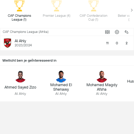
 CAF Champions 
 Premier League (4) 
 CAF Confederation 
 Beker van 
League (1) 
Cup (1) 
(3) 
CAF Champions League (Afrika)
Al Ahly
11
0
2
2023/2024
Wellicht ben je geïnteresseerd in
Hus
Mohamed El
Mohamed Magdy
Ahmed Sayed Zizo
Shenawy
Afsha
Al Ahly
Al Ahly
Al Ahly