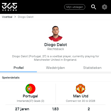
Mijn uitslagen
Voetbal
Diogo Dalot
Diogo Dalot
Rechtsback
Diogo Dalot (Portugal, 27) is a voetbal player, currently playing for
Manchester United in Engeland.
Profiel
Wedstrijden
Statistieken
Spelerdetails
Portugal
Man Utd
Interlands(37) Goals (3)
Contract tot 30-6-2028
27 jaren
1.83
2