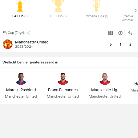
 FA Cup (1) 
 EFL Cup (1) 
 Primeira Liga (1) 
 Premier L
FA Cup (Engeland)
Manchester United
6
1
2
2023/2024
Wellicht ben je geïnteresseerd in
Ha
Marcus Rashford
Bruno Fernandes
Matthijs de Ligt
Man
Manchester United
Manchester United
Manchester United