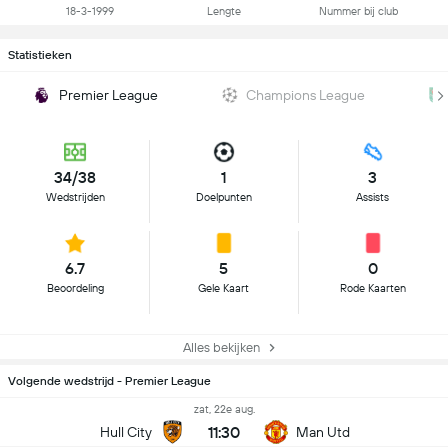
18-3-1999
Lengte
Nummer bij club
Statistieken
Premier League
Champions League
34/38
1
3
Wedstrijden
Doelpunten
Assists
6.7
5
0
Beoordeling
Gele Kaart
Rode Kaarten
Alles bekijken
Volgende wedstrijd - Premier League
zat, 22e aug.
11:30
Hull City
Man Utd