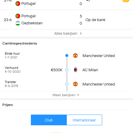
27-6
45
6.9
Portugal
0
Portugal
5
23-6
Op de bank
Oezbekistan
0
Alles bekijken
Carrièregeschiedenis
Einde huur
Manchester United
1-7-2021
Verhuurd
€500K
AC Milan
4-10-2020
Transfer
Manchester United
8-6-2018
Meer bekijken
Prijzen
Club
Internationaal