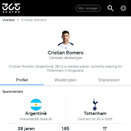
Mijn uitslagen
Voetbal
Cristian Romero
Cristian Romero
Centrale Verdediger
Cristian Romero (Argentinië, 28) is a voetbal player, currently playing for
Tottenham in Engeland.
Profiel
Wedstrijden
Statistieken
Spelerdetails
Argentinië
Tottenham
Interlands(58) Goals (4)
Contract tot 30-6-2029
28 jaren
1.85
17