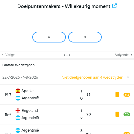
Doelpuntenmakers - Willekeurig moment
V
X
Vorige
Volgende
Laatste Wedstrijden
22-7-2026 - 1-8-2026
Niet deelgenopen aan 4 wedstrijden
Spanje
1
19-7
69
6.2
Argentinië
0
Engeland
1
15-7
90
7.0
Argentinië
2
Argentinië
3