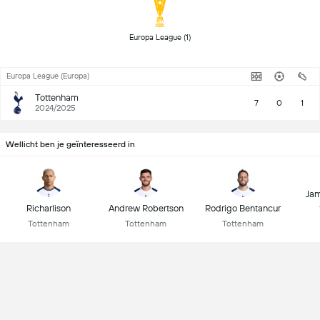
 Europa League (1) 
Europa League (Europa)
Tottenham
7
0
1
2024/2025
Wellicht ben je geïnteresseerd in
Ja
Richarlison
Andrew Robertson
Rodrigo Bentancur
Tottenham
Tottenham
Tottenham