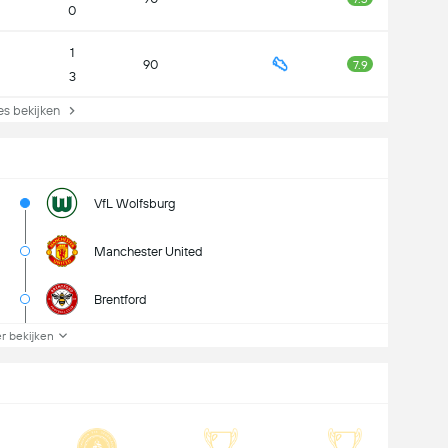
0
1
90
7.9
3
s bekijken
VfL Wolfsburg
Manchester United
Brentford
r bekijken