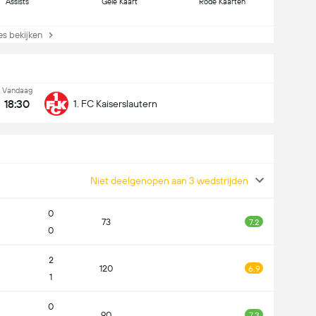
Assists
Gele Kaart
Rode Kaarten
s bekijken
Vandaag
18:30
1. FC Kaiserslautern
Niet deelgenopen aan 3 wedstrijden
0
73
7.2
0
2
120
6.9
1
0
90
7.3