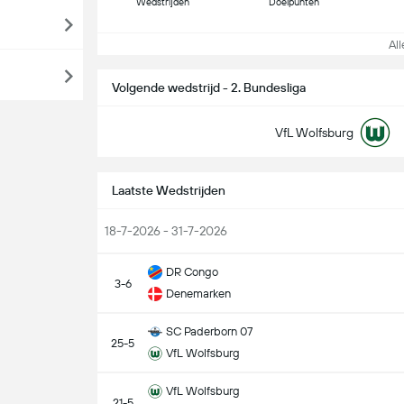
Wedstrijden
Doelpunten
Alle
Volgende wedstrijd - 2. Bundesliga
VfL Wolfsburg
Laatste Wedstrijden
18-7-2026 - 31-7-2026
DR Congo
3-6
Denemarken
SC Paderborn 07
25-5
VfL Wolfsburg
VfL Wolfsburg
21-5