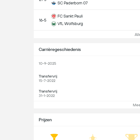
SC Paderborn 07
FC Sankt Pauli
16-5
VfL Wolfsburg
Alle
Carrièregeschiedenis
10-9-2025
Transfervrij
15-7-2022
Transfervrij
31-1-2022
Mee
Prijzen