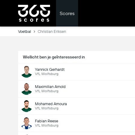
Scores
Voetbal
Christian Eriksen
Wellicht ben je geïnteresseerd in
Yannick Gerhardt
VfL Wolfsburg
Maximilian Arnold
VfL Wolfsburg
Mohamed Amoura
VfL Wolfsburg
Fabian Reese
VfL Wolfsburg