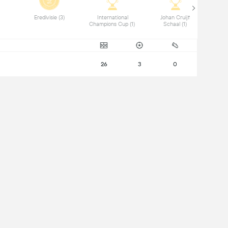
 EFL Cup (1) 
 Eredivisie (3) 
 International 
 Johan Cruijff 
Champions Cup (1) 
Schaal (1) 
26
3
0