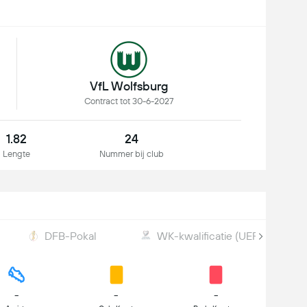
VfL Wolfsburg
Contract tot 30-6-2027
1.82
24
Lengte
Nummer bij club
DFB-Pokal
WK-kwalificatie (UEFA)
-
-
-