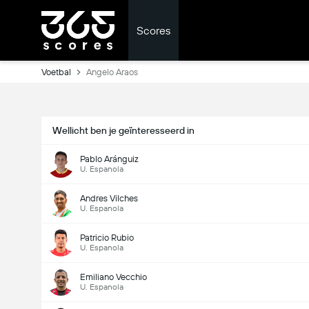
Scores
Voetbal
Angelo Araos
Wellicht ben je geïnteresseerd in
Pablo Aránguiz
U. Espanola
Andres Vilches
U. Espanola
Patricio Rubio
U. Espanola
Emiliano Vecchio
U. Espanola