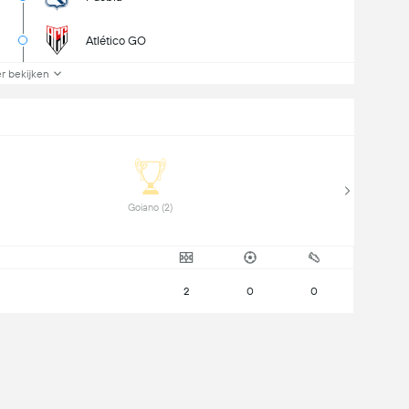
Atlético GO
r bekijken
 Goiano (2) 
2
0
0