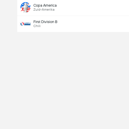
Copa America
Zuid-Amerika
First Division B
Chili
Last Goalscorer
V
X