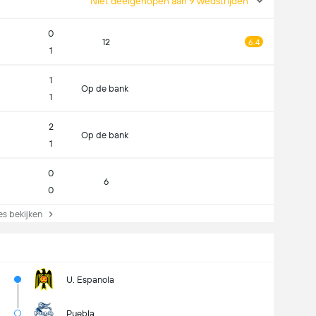
Niet deelgenopen aan 9 wedstrijden
0
12
6.4
1
1
Op de bank
1
2
Op de bank
1
0
6
0
s bekijken
U. Espanola
Puebla