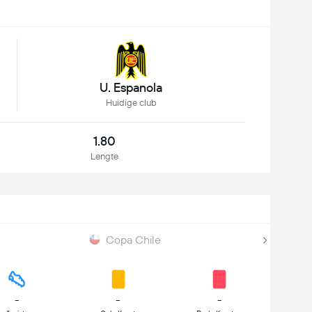
U. Espanola
Huidige club
1.80
Lengte
Copa Chile
-
-
-