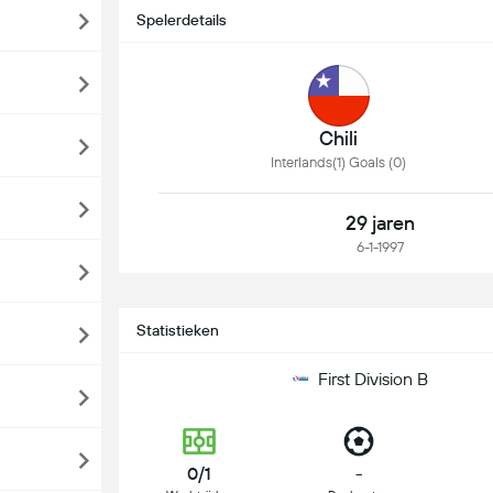
Spelerdetails
Chili
Interlands(1) Goals (0)
29 jaren
6-1-1997
Statistieken
First Division B
0/1
-