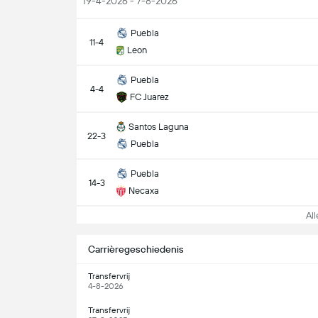
19-4-2026 - 7-8-2026
Puebla
11-4
Leon
Puebla
4-4
FC Juarez
Santos Laguna
22-3
Puebla
Puebla
14-3
Necaxa
Alle
Carrièregeschiedenis
Transfervrij
4-8-2026
Transfervrij