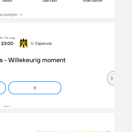
Assists
Gele Kaart
Rode Kaarten
s bekijken
din, 11e aug.
23:00
U. Espanola
 - Willekeurig moment
X