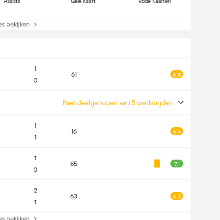
Assists
Gele Kaart
Rode Kaarten
s bekijken
1
61
6.8
0
Niet deelgenopen aan 5 wedstrijden
1
16
6.4
1
1
65
7.1
0
2
63
6.3
1
s bekijken