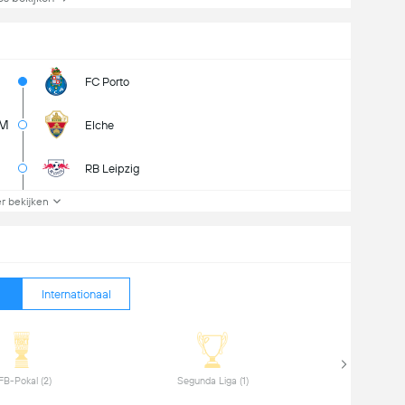
FC Porto
5M
Elche
RB Leipzig
r bekijken
Internationaal
 DFB-Pokal (2) 
 Segunda Liga (1) 