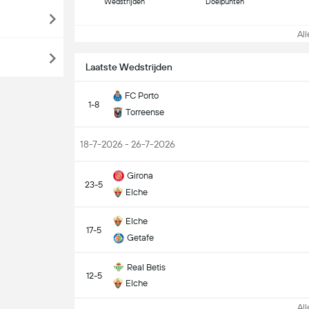
Wedstrijden
Doelpunten
Alle
Laatste Wedstrijden
FC Porto
1-8
Torreense
18-7-2026 - 26-7-2026
Girona
23-5
Elche
Elche
17-5
Getafe
Real Betis
12-5
Elche
Alle