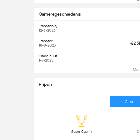
Carrièregeschiedenis
Transfervrij
12-6-2026
Transfer
€2.
18-8-2025
Einde huur
1-7-2025
Mee
Prijzen
Club
 Super Cup (1) 