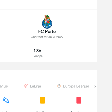
FC Porto
Contract tot 30-6-2027
1.86
Lengte
ague
LaLiga
Europa League
-
-
-