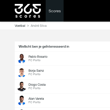
Scores
Voetbal
André Silva
Wellicht ben je geïnteresseerd in
Pablo Rosario
FC Porto
Borja Sainz
FC Porto
Diogo Costa
FC Porto
Alan Varela
FC Porto