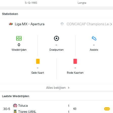
5-12-1985
Lengte
Statistieken
Liga MX - Apertura
CONCACAF Champions Leag
0
-
-
Wedstrijden
Doelpunten
Assists
-
-
Gele Kaart
Rode Kaarten
Alles bekijken
Laatste Wedstrijden
Toluca
1
30-5
43
6.0
Tigres UANL
1