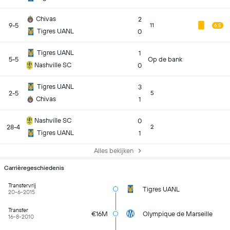
Chivas
2
9-5
11
6.5
Tigres UANL
0
Tigres UANL
1
5-5
Op de bank
Nashville SC
0
Tigres UANL
3
2-5
5
Chivas
1
Nashville SC
0
28-4
2
Tigres UANL
1
Alles bekijken
Carrièregeschiedenis
Transfervrij
Tigres UANL
20-6-2015
Transfer
€16M
Olympique de Marseille
16-8-2010