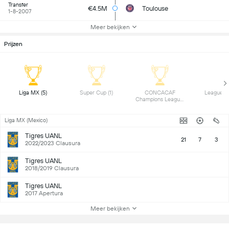
Transfer
€4.5M
Toulouse
1-8-2007
Meer bekijken
Prijzen
 Liga MX (5) 
 Super Cup (1) 
 CONCACAF 
Champions League 
(1) 
Liga MX (Mexico)
Tigres UANL
21
7
3
2022/2023 Clausura
Tigres UANL
2018/2019 Clausura
Tigres UANL
2017 Apertura
Meer bekijken