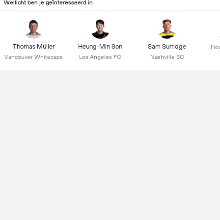
Wellicht ben je geïnteresseerd in
Thomas Müller
Heung-Min Son
Sam Surridge
Ho
Vancouver Whitecaps
Los Angeles FC
Nashville SC