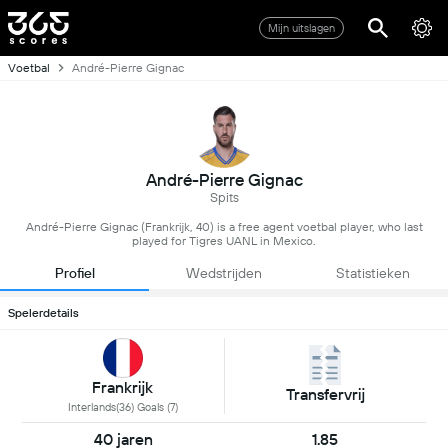
Mijn uitslagen
Voetbal
André-Pierre Gignac
André-Pierre Gignac
Spits
André-Pierre Gignac (Frankrijk, 40) is a free agent voetbal player, who last
played for Tigres UANL in Mexico.
Profiel
Wedstrijden
Statistieken
Spelerdetails
Frankrijk
Transfervrij
Interlands(36) Goals (7)
40 jaren
1.85