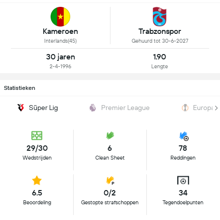
Kameroen
Trabzonspor
Interlands(45)
Gehuurd tot 30-6-2027
30 jaren
1.90
2-4-1996
Lengte
Statistieken
Süper Lig
Premier League
Europa L
29/30
6
78
Wedstrijden
Clean Sheet
Reddingen
6.5
0/2
34
Beoordeling
Gestopte strafschoppen
Tegendoelpunten