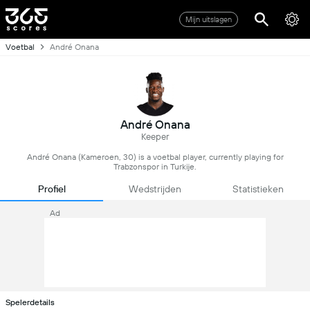
Mijn uitslagen
Voetbal
André Onana
André Onana
Keeper
André Onana (Kameroen, 30) is a voetbal player, currently playing for
Trabzonspor in Turkije.
Profiel
Wedstrijden
Statistieken
Ad
Spelerdetails