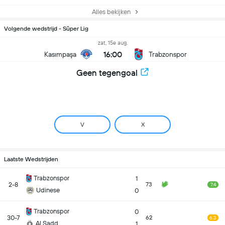
Alles bekijken
Volgende wedstrijd - Süper Lig
zat, 15e aug.
16:00
Kasımpaşa
Trabzonspor
Geen tegengoal
V
X
Laatste Wedstrijden
Trabzonspor
1
2-8
73
7.4
Udinese
0
Trabzonspor
0
30-7
62
6.3
Al Sadd
1