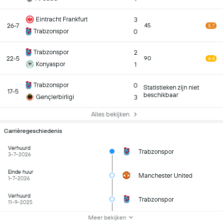
Eintracht Frankfurt
3
26-7
45
5.7
Trabzonspor
0
Trabzonspor
2
22-5
90
6.4
Konyaspor
1
Trabzonspor
0
Statistieken zijn niet
17-5
beschikbaar
Gençlerbirligi
3
Alles bekijken
Carrièregeschiedenis
Verhuurd
Trabzonspor
3-7-2026
Einde huur
Manchester United
1-7-2026
Verhuurd
Trabzonspor
11-9-2025
Meer bekijken