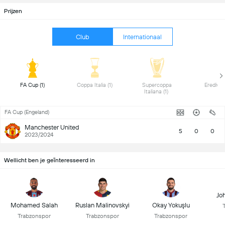
Prijzen
Club
Internationaal
 FA Cup (1) 
 Coppa Italia (1) 
 Supercoppa 
Italiana (1) 
FA Cup (Engeland)
Manchester United
5
0
0
2023/2024
Wellicht ben je geïnteresseerd in
Jo
Mohamed Salah
Ruslan Malinovskyi
Okay Yokuşlu
Trabzonspor
Trabzonspor
Trabzonspor