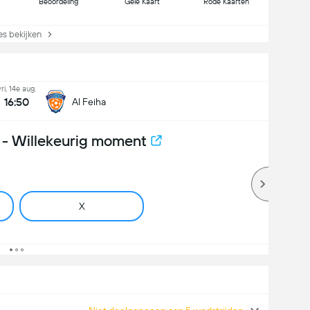
Beoordeling
Gele Kaart
Rode Kaarten
s bekijken
vri, 14e aug.
16:50
Al Feiha
- Willekeurig moment
X