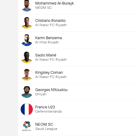
Mohammed Al-Burayk
NEOM SC
Cristiano Ronaldo
Al Nassr FC Riyadh
Karim Benzema
Al Hilal Riyadh
Sadio Mané
Al Nassr FC Riyadh
Kingsley Coman
Al Nassr FC Riyadh
Georges N'Koudou
Diriyah
France U23
Oefeninterlands
NEOM SC
Saudi League