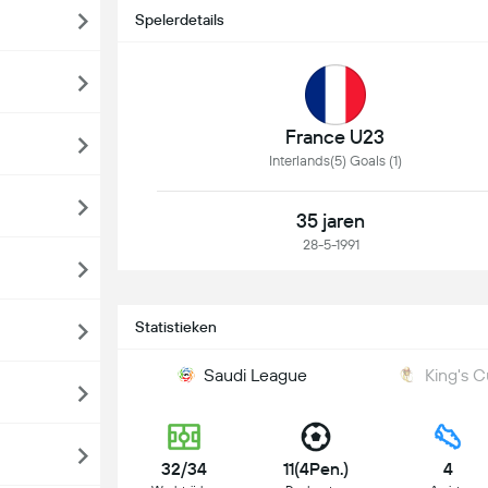
Spelerdetails
France U23
Interlands(5) Goals (1)
35 jaren
28-5-1991
Statistieken
Saudi League
King's 
32/34
11(4Pen.)
4