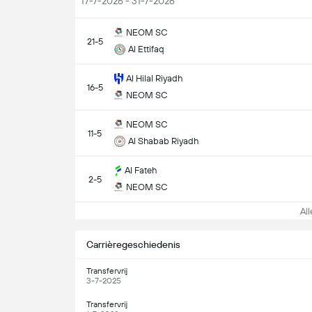
17-7-2026 - 31-7-2026
NEOM SC
21-5
Al Ettifaq
Al Hilal Riyadh
16-5
NEOM SC
NEOM SC
11-5
Al Shabab Riyadh
Al Fateh
2-5
NEOM SC
Alle
Carrièregeschiedenis
Transfervrij
3-7-2025
Transfervrij