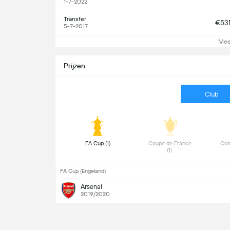
1-7-2022
Transfer
€5
5-7-2017
Mee
Prijzen
Club
 FA Cup (1) 
 Coupe de France 
 Com
(1) 
FA Cup (Engeland)
Arsenal
2019/2020