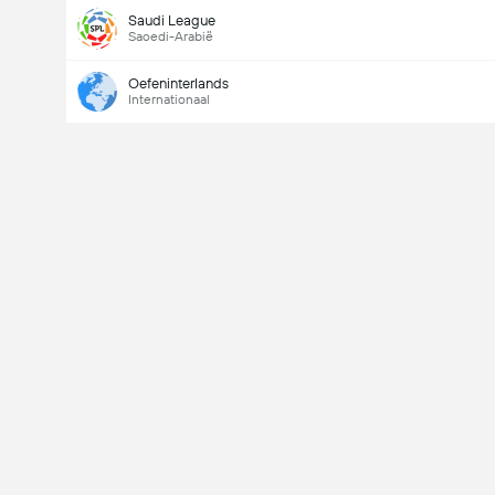
Saudi League
Saoedi-Arabië
Oefeninterlands
Internationaal
Last Goalscorer
V
X