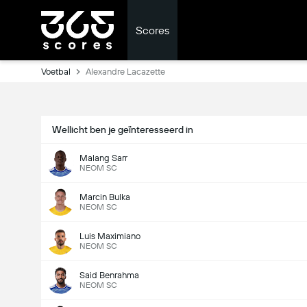
Scores
Voetbal
Alexandre Lacazette
Wellicht ben je geïnteresseerd in
Malang Sarr
NEOM SC
Marcin Bulka
NEOM SC
Luis Maximiano
NEOM SC
Said Benrahma
NEOM SC