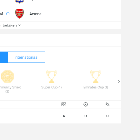
3M
Arsenal
r bekijken
Internationaal
munity Shield 
 Super Cup (1) 
 Emirates Cup (1) 
(2) 
4
0
0