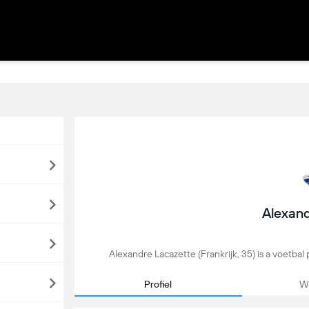
Alexand
Alexandre Lacazette (Frankrijk, 35) is a voetbal
Profiel
We