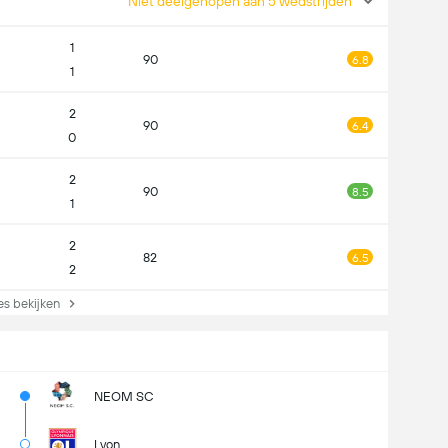
Niet deelgenopen aan 5 wedstrijden
1
90
6.8
1
2
90
6.4
0
2
90
8.5
1
2
82
6.5
2
s bekijken
NEOM SC
Lyon