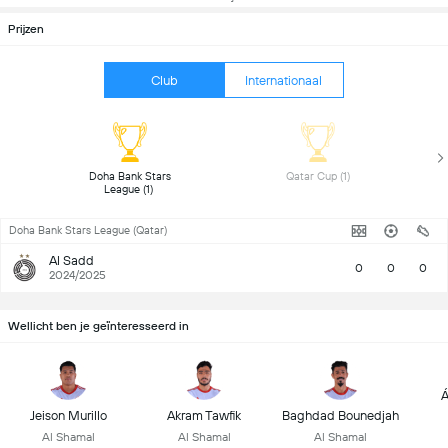
Prijzen
Club
Internationaal
 Doha Bank Stars 
 Qatar Cup (1) 
League (1) 
Doha Bank Stars League (Qatar)
Al Sadd
0
0
0
2024/2025
Wellicht ben je geïnteresseerd in
Á
Jeison Murillo
Akram Tawfik
Baghdad Bounedjah
Al Shamal
Al Shamal
Al Shamal