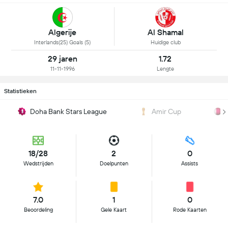
Algerije
Al Shamal
Interlands(25) Goals (5)
Huidige club
29 jaren
1.72
11-11-1996
Lengte
Statistieken
Doha Bank Stars League
Amir Cup
18/28
2
0
Wedstrijden
Doelpunten
Assists
7.0
1
0
Beoordeling
Gele Kaart
Rode Kaarten