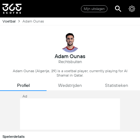
Mijn uitslagen
Voetbal
Adam Ounas
Adam Ounas
Rechtsbuiten
Adam Ounas (Algerije, 29) is a voetbal player, currently playing for Al
Shamal in Qatar.
Profiel
Wedstrijden
Statistieken
Ad
Spelerdetails