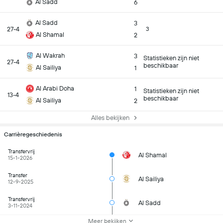
Al Sadd
6
Al Sadd
3
27-4
3
Al Shamal
2
Al Wakrah
3
Statistieken zijn niet
27-4
beschikbaar
Al Sailiya
1
Al Arabi Doha
1
Statistieken zijn niet
13-4
beschikbaar
Al Sailiya
2
Alles bekijken
Carrièregeschiedenis
Transfervrij
Al Shamal
15-1-2026
Transfer
Al Sailiya
12-9-2025
Transfervrij
Al Sadd
3-11-2024
Meer bekijken