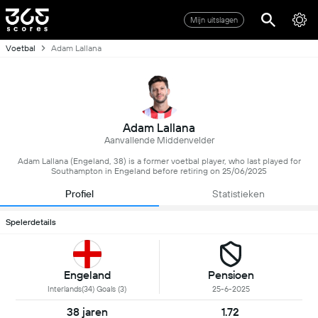
Mijn uitslagen
Voetbal
Adam Lallana
Adam Lallana
Aanvallende Middenvelder
Adam Lallana (Engeland, 38) is a former voetbal player, who last played for
Southampton in Engeland before retiring on 25/06/2025
Profiel
Statistieken
Spelerdetails
Engeland
Pensioen
Interlands(34) Goals (3)
25-6-2025
38 jaren
1.72