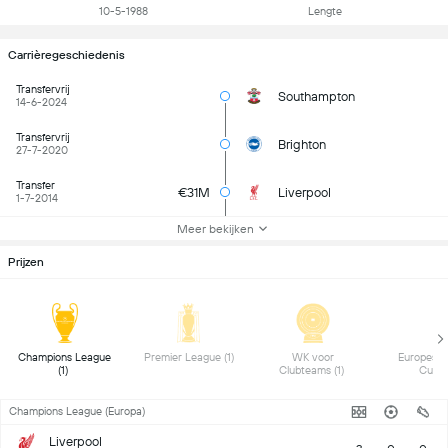
10-5-1988
Lengte
Carrièregeschiedenis
Transfervrij
Southampton
14-6-2024
Transfervrij
Brighton
27-7-2020
Transfer
€31M
Liverpool
1-7-2014
Meer bekijken
Prijzen
 Champions League 
 Premier League (1) 
 WK voor 
 Europese 
(1) 
Clubteams (1) 
Champions League (Europa)
Liverpool