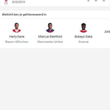
3
0
0
2018/2019
Wellicht ben je geïnteresseerd in
Jor
Harry Kane
Marcus Rashford
Bukayo Saka
Bayern München
Manchester United
Arsenal