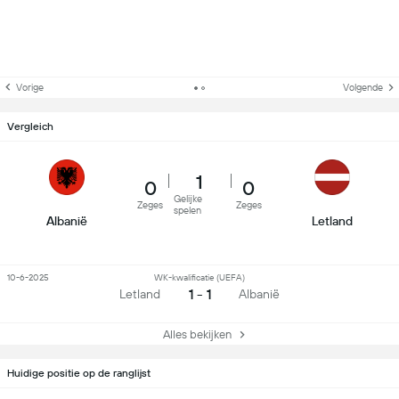
Vorige
Volgende
Vergleich
1
0
0
Gelijke
Zeges
Zeges
spelen
Albanië
Letland
10-6-2025
WK-kwalificatie (UEFA)
1 - 1
Letland
Albanië
Alles bekijken
Huidige positie op de ranglijst