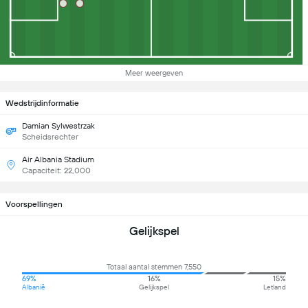
Meer weergeven
Wedstrijdinformatie
Damian Sylwestrzak
Scheidsrechter
Air Albania Stadium
Capaciteit: 22,000
Voorspellingen
Gelijkspel
Totaal aantal stemmen 7,550
69%
16%
15%
Albanië
Gelijkspel
Letland