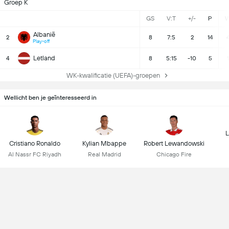
Groep K
GS
V:T
+/-
P
Albanië
2
8
7:5
2
14
Play-off
Letland
4
8
5:15
-10
5
1
WK-kwalificatie (UEFA)-groepen
Wellicht ben je geïnteresseerd in
L
Cristiano Ronaldo
Kylian Mbappe
Robert Lewandowski
Al Nassr FC Riyadh
Real Madrid
Chicago Fire