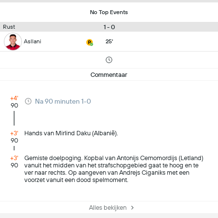
No Top Events
1 - 0
Rust
Asllani
25'
Commentaar
+4'
Na 90 minuten 1-0
90
+3'
Hands van Mirlind Daku (Albanië).
90
+3'
Gemiste doelpoging. Kopbal van Antonijs Cernomordijs (Letland)
90
vanuit het midden van het strafschopgebied gaat te hoog en te
ver naar rechts. Op aangeven van Andrejs Ciganiks met een
voorzet vanuit een dood spelmoment.
Alles bekijken