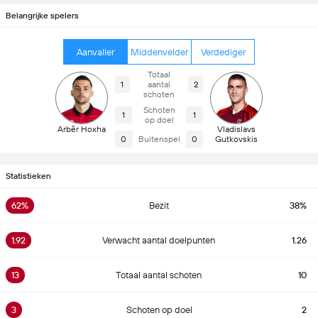
Belangrijke spelers
Aanvaller
Middenvelder
Verdediger
Totaal
1
aantal
2
schoten
Schoten
1
1
op doel
Arbër Hoxha
Vladislavs
0
Buitenspel
0
Gutkovskis
Statistieken
62%
Bezit
38%
1.92
Verwacht aantal doelpunten
1.26
13
Totaal aantal schoten
10
3
Schoten op doel
2