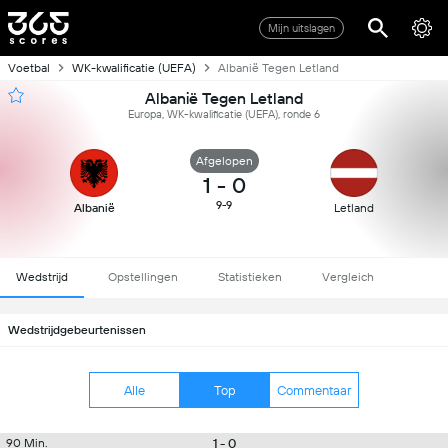
Mijn uitslagen
Voetbal
WK-kwalificatie (UEFA)
Albanië Tegen Letland
Albanië Tegen Letland
Europa, WK-kwalificatie (UEFA), ronde 6
Afgelopen
1
-
0
9-9
Albanië
Letland
Wedstrijd
Opstellingen
Statistieken
Vergleich
Wedstrijdgebeurtenissen
Alle
Top
Commentaar
1 - 0
90 Min.