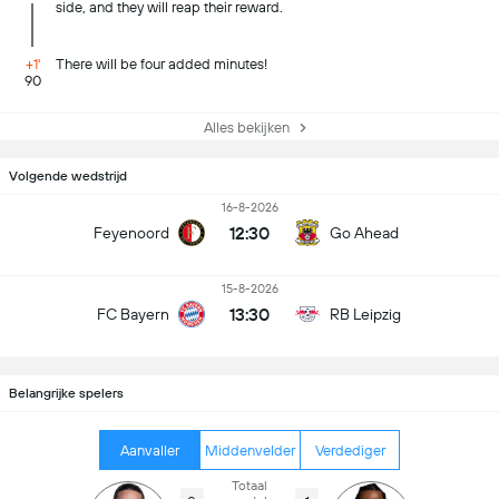
side, and they will reap their reward.
+1'
There will be four added minutes!
90
Alles bekijken
Volgende wedstrijd
16-8-2026
12:30
Feyenoord
Go Ahead
15-8-2026
13:30
FC Bayern
RB Leipzig
Belangrijke spelers
Aanvaller
Middenvelder
Verdediger
Totaal