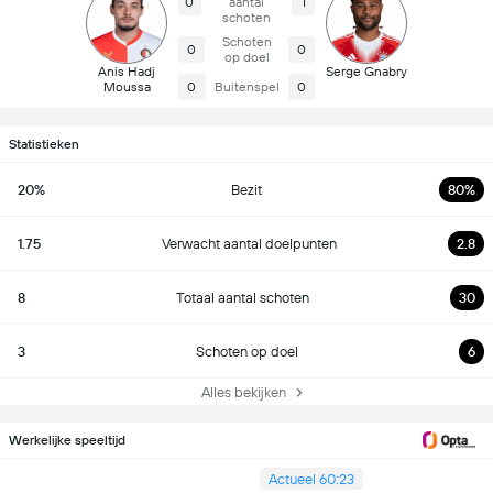
0
aantal
1
schoten
Schoten
0
0
op doel
Anis Hadj
Serge Gnabry
Moussa
0
Buitenspel
0
Statistieken
20%
Bezit
80%
1.75
Verwacht aantal doelpunten
2.8
8
Totaal aantal schoten
30
3
Schoten op doel
6
Alles bekijken
Werkelijke speeltijd
Actueel 60:23