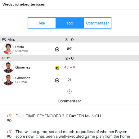
Wedstrijdgebeurtenissen
Alle
Top
Commentaar
3 - 0
90 Min.
Ueda
89'
Milambo
2 - 0
Rust
Gimenez
45' + 9
Gimenez
21'
G. Smal
Commentaar
+5'
FULL-TIME: FEYENOORD 3-0 BAYERN MUNICH
90
+3'
That will be game, set and match, regardless of whether Bayern
90
score now. It has been a well-executed game plan from the home