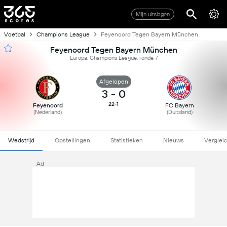
Mijn uitslagen
Voetbal
Champions League
Feyenoord Tegen Bayern München
Feyenoord Tegen Bayern München
Europa, Champions League, ronde 7
Afgelopen
3
-
0
22-1
Feyenoord
FC Bayern
(Nederland)
(Duitsland)
Wedstrijd
Opstellingen
Statistieken
Nieuws
Verglei
Ad