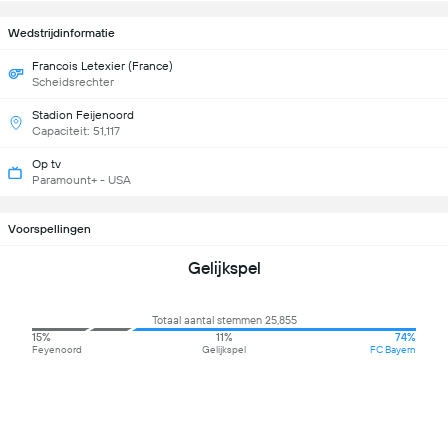
Wedstrijdinformatie
Francois Letexier (France)
Scheidsrechter
Stadion Feijenoord
Capaciteit: 51,117
Op tv
Paramount+ - USA
Voorspellingen
Gelijkspel
Totaal aantal stemmen 25,855
15%
11%
74%
Feyenoord
Gelijkspel
FC Bayern