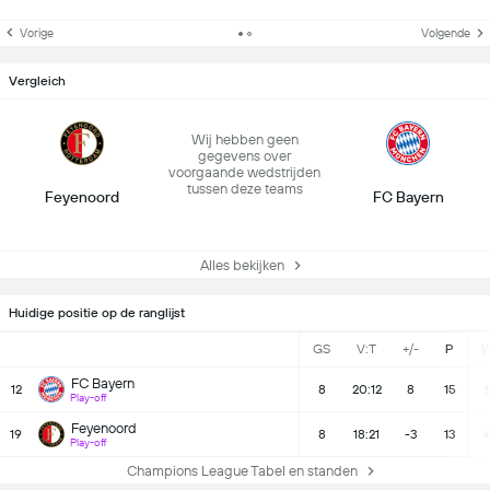
Vorige
Volgende
Vergleich
Wij hebben geen
gegevens over
voorgaande wedstrijden
tussen deze teams
Feyenoord
FC Bayern
Alles bekijken
Huidige positie op de ranglijst
GS
V:T
+/-
P
FC Bayern
12
8
20:12
8
15
Play-off
Feyenoord
19
8
18:21
-3
13
Play-off
Champions League Tabel en standen