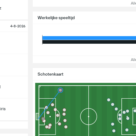
Alle
z
Werkelijke speeltijd
4-8-2026
Alle
Schotenkaart
t
ris