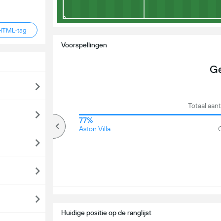
HTML-tag
Voorspellingen
Ge
Totaal aan
66%
77%
Meer dan
Aston Villa
G
Huidige positie op de ranglijst