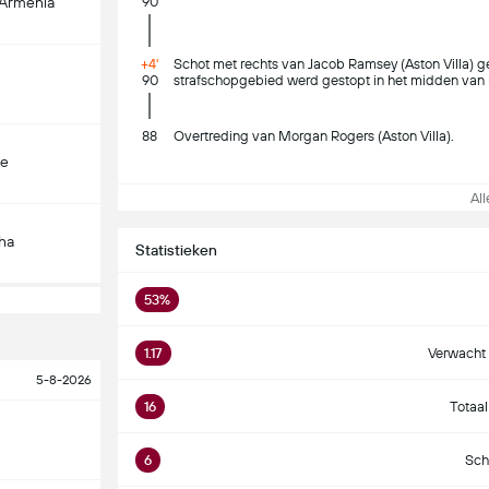
-Armenia
90
+4'
Schot met rechts van Jacob Ramsey (Aston Villa) g
90
strafschopgebied werd gestopt in het midden van
88
Overtreding van Morgan Rogers (Aston Villa).
çe
Alle
ha
Statistieken
53%
1.17
Verwacht 
5-8-2026
16
Totaal
6
Sch