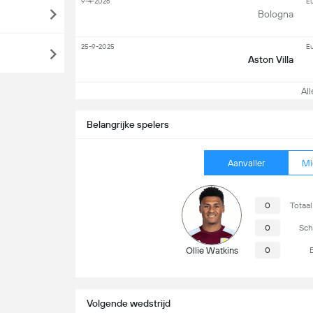
9-4-2026
E
Bologna
25-9-2025
E
Aston Villa
Alle
Belangrijke spelers
Aanvaller
Mi
0
Totaal
0
Sch
Ollie Watkins
0
Volgende wedstrijd