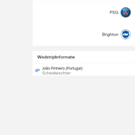
PSG
Brighton
Wedstrijdinformatie
João Pinheiro (Portugal)
Scheidsrechter
Op tv
CBS Sports Network / Paramount+ - USA