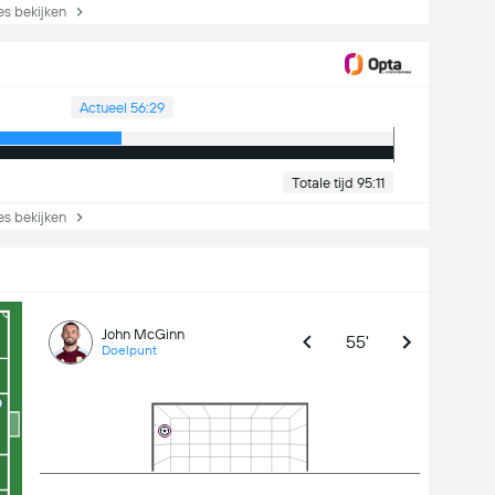
s bekijken
Actueel 56:29
Totale tijd 95:11
s bekijken
John McGinn
55'
Doelpunt