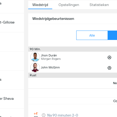
a
Wedstrijd
Opstellingen
Statistieken
Wedstrijdgebeurtenissen
t-Gilloise
Alle
90 Min.
Jhon Durán
Morgan Rogers
John McGinn
Rust
s
No
er Sheva
C
+4'
Na 90 minuten 2-0