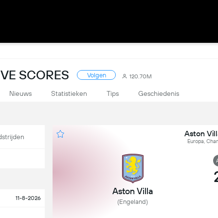
IVE SCORES
Volgen
120.70M
Nieuws
Statistieken
Tips
Geschiedenis
Aston Vil
strijden
Europa, Cha
Aston Villa
11-8-2026
(Engeland)