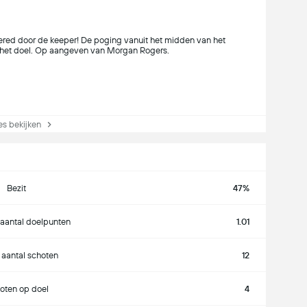
ered door de keeper! De poging vanuit het midden van het
 het doel. Op aangeven van Morgan Rogers.
s bekijken
Bezit
47%
aantal doelpunten
1.01
 aantal schoten
12
oten op doel
4