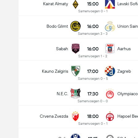
15:00
Kairat Almaty
Levski Sofi
Samenvoegen 0 - 1
16:00
Bodo Glimt
Union Sain
Samenvoegen 3 - 3
16:00
Sabah
Aarhus
Samenvoegen 1 - 2
17:00
Kauno Zalgiris
Zagreb
Samenvoegen 0 - 5
17:30
N.E.C.
Olympiaco
Samenvoegen 0 - 0
18:00
Crvena Zvezda
Hapoel Be
Samenvoegen 0 - 1