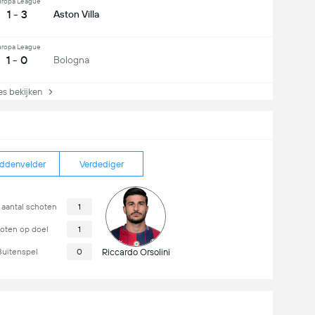
uropa League
1 - 3
Aston Villa
uropa League
1 - 0
Bologna
s bekijken
ddenvelder
Verdediger
 aantal schoten
1
oten op doel
1
Buitenspel
0
Riccardo Orsolini