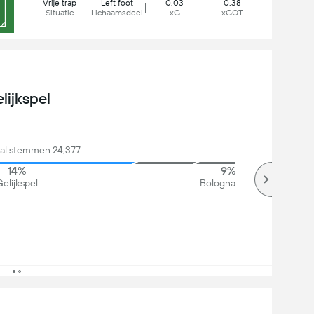
Vrije trap
Left foot
0.03
0.38
Situatie
Lichaamsdeel
xG
xGOT
lijkspel
tal stemmen 24,377
14%
9%
elijkspel
Bologna