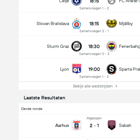
18:15
Celje
FC Ararat
Samenvoegen 1 - 2
18:15
Slovan Bratislava
Mjällby
Samenvoegen 2 - 1
18:30
Sturm Graz
Fenerbah
Samenvoegen 0 - 2
19:00
Lyon
Sparta Pra
Samenvoegen 1 - 2
Bekijk alle wedstrijden
Laatste Resultaten
Derde ronde
Afgelopen
2
-
1
Aarhus
Sabah