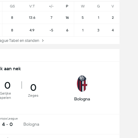
GS
V:T
+/-
P
W
G
V
8
13:6
7
16
5
1
2
8
4:9
-5
6
1
3
4
ue Tabel en standen
k aan nek
0
0
Gelijke
Zeges
spelen
Bologna
uropa League
4 - 0
Bologna