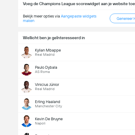
Voeg de Champions League scorewidget aan je website toe
Bekijk meer opties via
Aangepaste widgets
Genereer 
maken
Wellicht ben je geïnteresseerd in
Doelpunten - Meer dan/minder dan (2.5)
Kylian Mbappe
Real Madrid
Totaal aantal stemmen 1,775
Paulo Dybala
AS Roma
Vinicius Júnior
Real Madrid
Erling Haaland
Manchester City
Kevin De Bruyne
Napoli