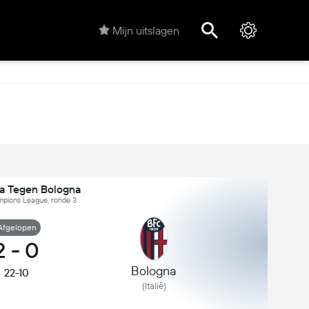
Mijn uitslagen
la Tegen Bologna
mpions League, ronde 3
Afgelopen
2
-
0
Bologna
22-10
(Italië)