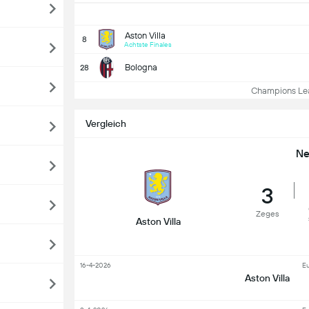
Aston Villa
8
Achtste Finales
Bologna
28
Champions Leag
Vergleich
Ne
3
Zeges
Aston Villa
16-4-2026
E
Aston Villa