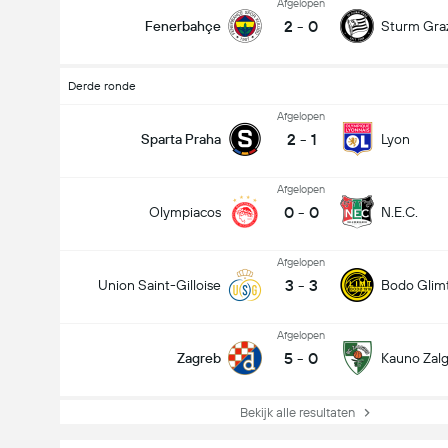
Afgelopen
2
-
0
Fenerbahçe
Sturm Gra
Derde ronde
Afgelopen
2
-
1
Sparta Praha
Lyon
Afgelopen
0
-
0
Olympiacos
N.E.C.
Afgelopen
3
-
3
Union Saint-Gilloise
Bodo Glim
Afgelopen
5
-
0
Zagreb
Kauno Zalgi
Bekijk alle resultaten