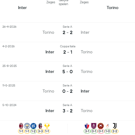
Gelijke
Zeges
Zeges
spelen
Inter
Torino
26-4-2026
Serie A
2 - 2
Torino
Inter
4-2-2026
Coppa Italia
2 - 1
Inter
Torino
25-8-2025
Serie A
5 - 0
Inter
Torino
11-5-2025
Serie A
0 - 2
Torino
Inter
5-10-2024
Serie A
3 - 2
Inter
Torino
1
-
1
1
-
1
1
-
2
3
-
3
1
-
1
3
-
1
0
-
1
0
-
1
1
-
0
2
-
2