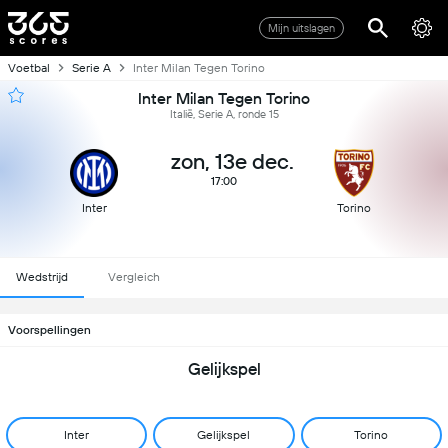
Mijn uitslagen
Voetbal
Serie A
Inter Milan Tegen Torino
Inter Milan Tegen Torino
Italië, Serie A, ronde 15
zon, 13e dec.
17:00
Inter
Torino
Wedstrijd
Vergleich
Voorspellingen
Gelijkspel
Inter
Gelijkspel
Torino