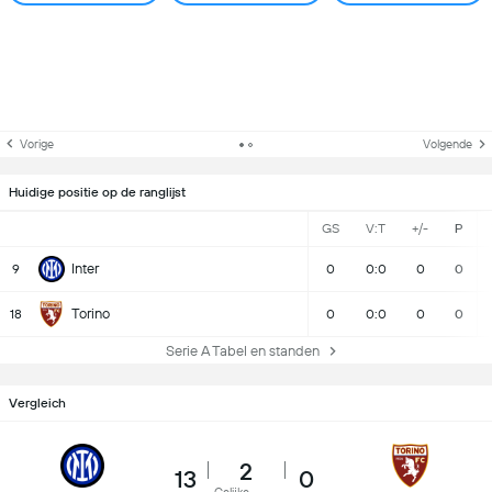
Vorige
Volgende
Huidige positie op de ranglijst
GS
V:T
+/-
P
Inter
9
0
0:0
0
0
Torino
18
0
0:0
0
0
Serie A Tabel en standen
Vergleich
2
13
0