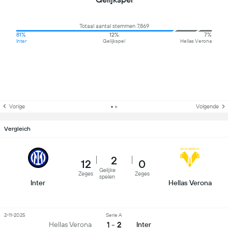
Totaal aantal stemmen 7,869
81%
12%
7%
Inter
Gelijkspel
Hellas Verona
Vorige
Volgende
Vergleich
2
12
0
Gelijke
Zeges
Zeges
spelen
Inter
Hellas Verona
2-11-2025
Serie A
1 - 2
Hellas Verona
Inter