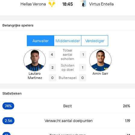
18:45
Hellas Verona
Virtus Entella
Belangrijke spelers
Aanvaller
Middenvelder
Verdediger
Totaal
4
aantal
1
schoten
Schoten
2
1
op doel
Lautaro
Amin Sarr
Martinez
0
Buitenspel
0
Statistieken
74%
Bezit
26%
2.56
Verwacht aantal doelpunten
1.19