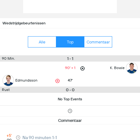
Wedstrijdgebeurtenissen
Alle
Top
Commentaar
1 - 1
90 Min.
90' + 1
K. Bowie
Edmundsson
47'
0 - 0
Rust
No Top Events
Commentaar
+5'
Na 90 minuten 1-1