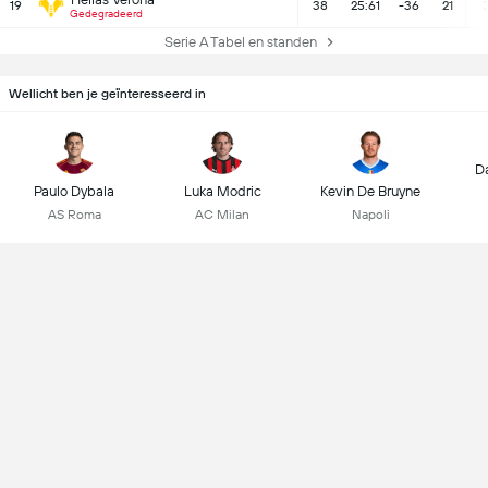
19
38
25:61
-36
21
Gedegradeerd
Serie A Tabel en standen
Wellicht ben je geïnteresseerd in
D
Paulo Dybala
Luka Modric
Kevin De Bruyne
AS Roma
AC Milan
Napoli