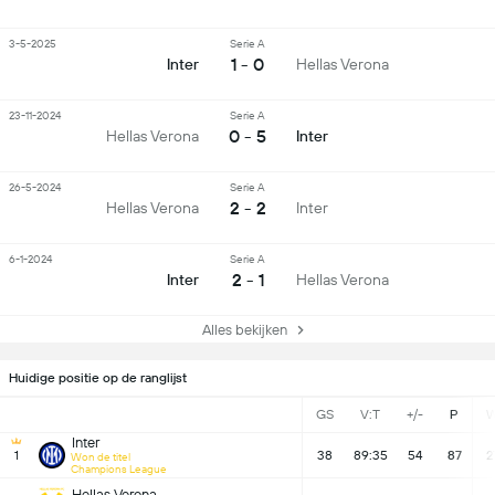
3-5-2025
Serie A
1 - 0
Inter
Hellas Verona
23-11-2024
Serie A
0 - 5
Hellas Verona
Inter
26-5-2024
Serie A
2 - 2
Hellas Verona
Inter
6-1-2024
Serie A
2 - 1
Inter
Hellas Verona
Alles bekijken
Huidige positie op de ranglijst
GS
V:T
+/-
P
Inter
1
38
89:35
54
87
2
Won de titel
Champions League
Hellas Verona