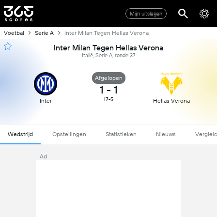
Mijn uitslagen
Voetbal
Serie A
Inter Milan Tegen Hellas Verona
Inter Milan Tegen Hellas Verona
Italië, Serie A, ronde 37
Afgelopen
1
-
1
17-5
Inter
Hellas Verona
Wedstrijd
Opstellingen
Statistieken
Nieuws
Verglei
Ad