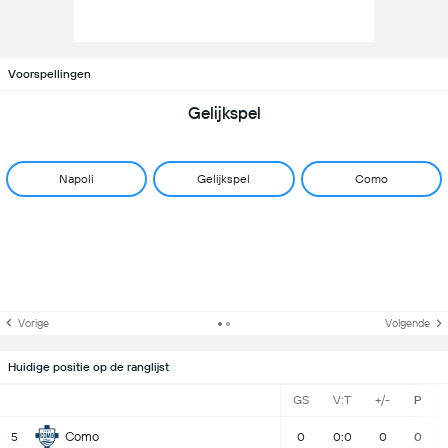
Voorspellingen
Gelijkspel
Napoli
Gelijkspel
Como
Vorige
Volgende
Huidige positie op de ranglijst
GS
V:T
+/-
P
Como
5
0
0:0
0
0