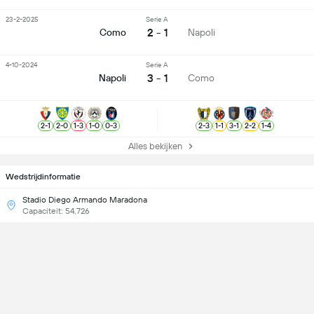
23-2-2025
Serie A
2 - 1
Como
Napoli
4-10-2024
Serie A
3 - 1
Napoli
Como
2
-
1
2
-
0
1
-
3
1
-
0
0
-
3
2
-
3
1
-
1
3
-
1
2
-
2
1
-
4
Alles bekijken
Wedstrijdinformatie
Stadio Diego Armando Maradona
Capaciteit: 54,726