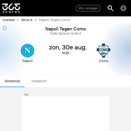
Mijn uitslagen
Voetbal
Serie A
Napoli Tegen Como
Napoli Tegen Como
Italië, Serie A, ronde 2
zon, 30e aug.
16:30
Napoli
Como
Wedstrijd
Vergleich
Ad