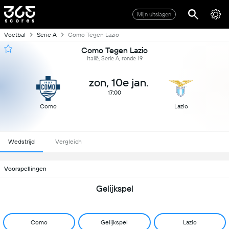
Mijn uitslagen
Voetbal
Serie A
Como Tegen Lazio
Como Tegen Lazio
Italië, Serie A, ronde 19
zon, 10e jan.
17:00
Como
Lazio
Wedstrijd
Vergleich
Voorspellingen
Gelijkspel
Como
Gelijkspel
Lazio