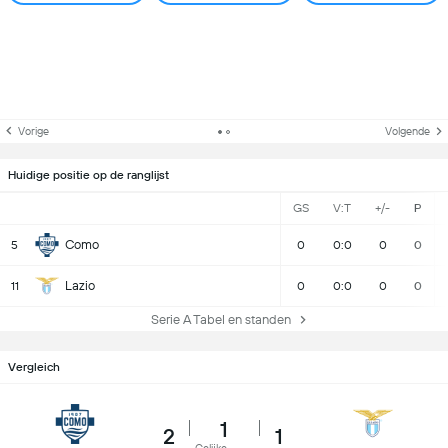
Vorige
Volgende
Huidige positie op de ranglijst
GS
V:T
+/-
P
Como
5
0
0:0
0
0
Lazio
11
0
0:0
0
0
Serie A Tabel en standen
Vergleich
1
2
1