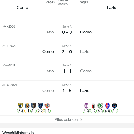
Gelijke
Zeges
Zeges
spelen
Como
Lazio
19-1-2026
Serie A
0 - 3
Lazio
Como
24-8-2025
Serie A
2 - 0
Como
Lazio
10-1-2025
Serie A
1 - 1
Lazio
Como
31-10-2024
Serie A
1 - 5
Como
Lazio
2
-
3
1
-
1
3
-
1
2
-
2
1
-
4
4
-
0
1
-
2
6
-
3
6
-
0
2
-
1
Alles bekijken
Wedstrijdinformatie