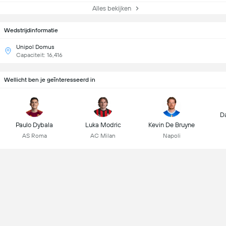
Alles bekijken
Wedstrijdinformatie
Unipol Domus
Capaciteit: 16,416
Wellicht ben je geïnteresseerd in
D
Paulo Dybala
Luka Modric
Kevin De Bruyne
AS Roma
AC Milan
Napoli