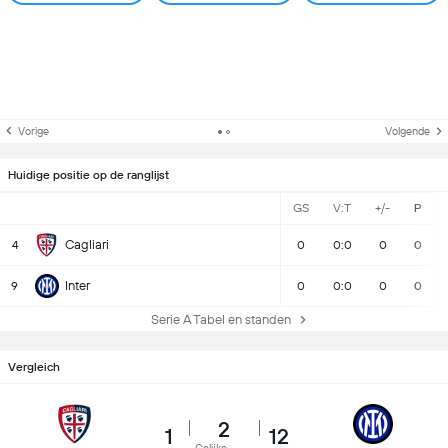
Vorige
Volgende
Huidige positie op de ranglijst
GS
V:T
+/-
P
Cagliari
4
0
0:0
0
0
Inter
9
0
0:0
0
0
Serie A Tabel en standen
Vergleich
2
1
12