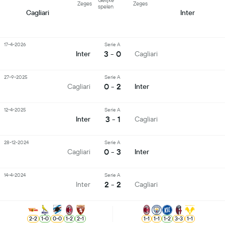
Gelijke
Zeges
Zeges
spelen
Cagliari
Inter
17-4-2026
Serie A
3 - 0
Inter
Cagliari
27-9-2025
Serie A
0 - 2
Cagliari
Inter
12-4-2025
Serie A
3 - 1
Inter
Cagliari
28-12-2024
Serie A
0 - 3
Cagliari
Inter
14-4-2024
Serie A
2 - 2
Inter
Cagliari
2
-
2
1
-
0
0
-
0
1
-
2
2
-
1
1
-
1
1
-
1
1
-
2
3
-
3
1
-
1