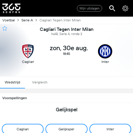
Mijn uitslagen
Voetbal
Serie A
Cagliari Tegen Inter Milan
Cagliari Tegen Inter Milan
Italië, Serie A, ronde 2
zon, 30e aug.
18:45
Cagliari
Inter
Wedstrijd
Vergleich
Voorspellingen
Gelijkspel
Cagliari
Gelijkspel
Inter