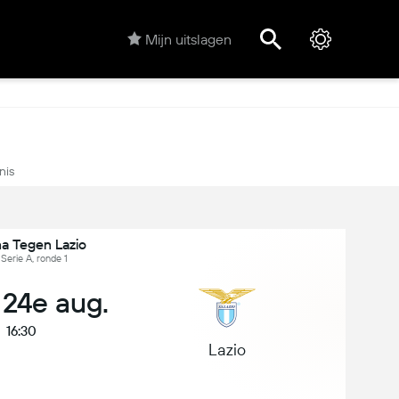
Mijn uitslagen
nis
a Tegen Lazio
, Serie A, ronde 1
 24e aug.
16:30
Lazio