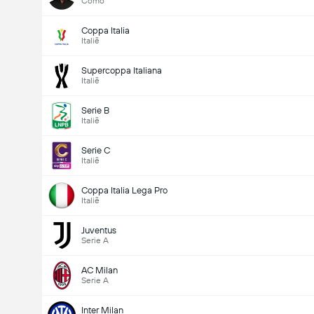
Como
Coppa Italia
Italië
Supercoppa Italiana
Italië
Serie B
Italië
Serie C
Italië
Coppa Italia Lega Pro
Italië
Juventus
Serie A
AC Milan
Serie A
Inter Milan