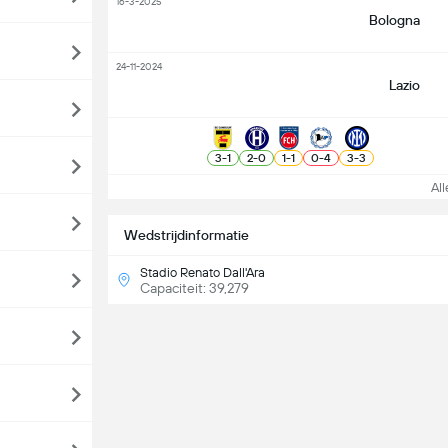
16-3-2025
Bologna
24-11-2024
Lazio
3
-
1
2
-
0
1
-
1
0
-
4
3
-
3
Alle
Wedstrijdinformatie
Stadio Renato Dall'Ara
Capaciteit: 39,279