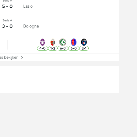
Serie A
5 - 0
Lazio
Serie A
3 - 0
Bologna
4
-
0
1
-
2
6
-
3
6
-
0
2
-
1
s bekijken