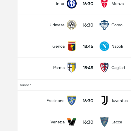
16:30
Inter
Monza
16:30
Udinese
Como
Doelpunten - Meer dan/minder dan (2.5)
18:45
Genoa
Napoli
Minder dan
Meer dan
18:45
Parma
Cagliari
ronde 1
16:30
Frosinone
Juventus
16:30
Venezia
Lecce