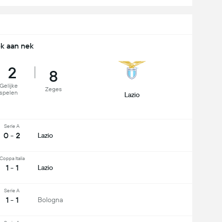
k aan nek
2
8
Gelijke
Zeges
spelen
Lazio
Serie A
0 - 2
Lazio
Coppa Italia
1 - 1
Lazio
Serie A
1 - 1
Bologna