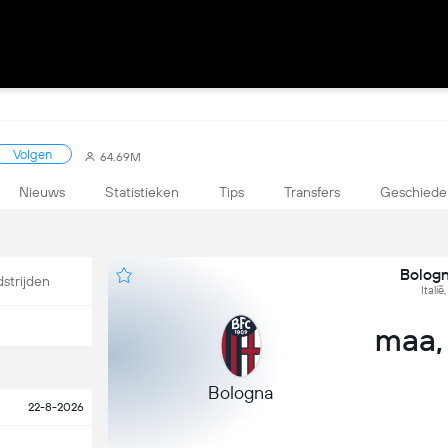
Volgen
64.69M
Nieuws
Statistieken
Tips
Transfers
Geschiede
Bologn
strijden
Italië
maa,
Bologna
22-8-2026