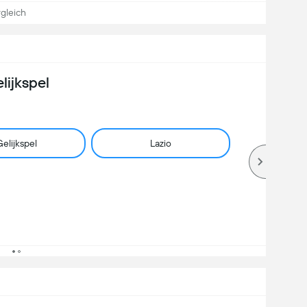
gleich
lijkspel
elijkspel
Lazio