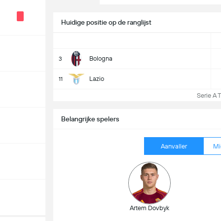
Huidige positie op de ranglijst
Bologna
3
Lazio
11
Serie A T
Belangrijke spelers
Aanvaller
Mi
Artem Dovbyk