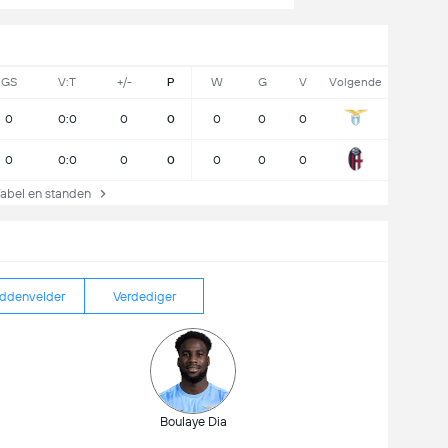
GS
V:T
+/-
P
W
G
V
Volgende
0
0:0
0
0
0
0
0
0
0:0
0
0
0
0
0
abel en standen
ddenvelder
Verdediger
Boulaye Dia