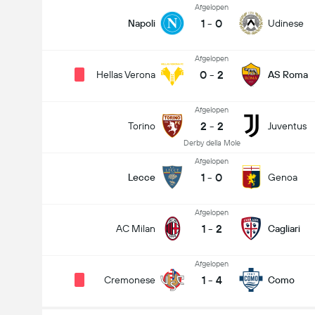
Afgelopen
1
-
0
Napoli
Udinese
Afgelopen
0
-
2
Hellas Verona
AS Roma
Afgelopen
2
-
2
Torino
Juventus
Derby della Mole
Afgelopen
1
-
0
Lecce
Genoa
Afgelopen
1
-
2
AC Milan
Cagliari
Afgelopen
1
-
4
Cremonese
Como