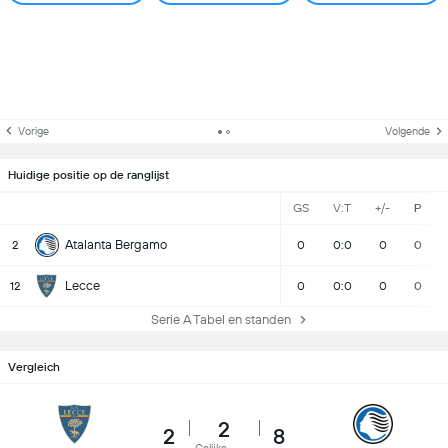
Vorige
Volgende
Huidige positie op de ranglijst
GS
V:T
+/-
P
Atalanta Bergamo
2
0
0:0
0
0
Lecce
12
0
0:0
0
0
Serie A Tabel en standen
Vergleich
2
2
8