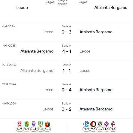
Gelijke
Zeges
Zeges
spelen
Lecce
Atalanta Bergamo
6-4-2026
Serie A
0 - 3
Lecce
Atalanta Bergamo
14-9-2025
Serie A
4 - 1
Atalanta Bergamo
Lecce
27-4-2025
Serie A
1 - 1
Atalanta Bergamo
Lecce
19-8-2024
Serie A
0 - 4
Lecce
Atalanta Bergamo
18-5-2024
Serie A
0 - 2
Lecce
Atalanta Bergamo
5
-
2
2
-
2
0
-
1
0
-
1
1
-
0
0
-
3
2
-
1
3
-
2
1
-
1
0
-
1