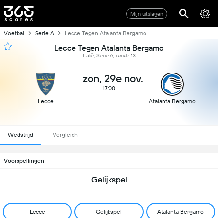
Mijn uitslagen
Voetbal
Serie A
Lecce Tegen Atalanta Bergamo
Lecce Tegen Atalanta Bergamo
Italië, Serie A, ronde 13
zon, 29e nov.
17:00
Lecce
Atalanta Bergamo
Wedstrijd
Vergleich
Voorspellingen
Gelijkspel
Lecce
Gelijkspel
Atalanta Bergamo