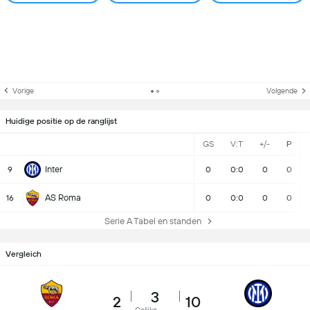
Vorige
Volgende
Huidige positie op de ranglijst
GS
V:T
+/-
P
Inter
9
0
0:0
0
0
AS Roma
16
0
0:0
0
0
Serie A Tabel en standen
Vergleich
3
2
10