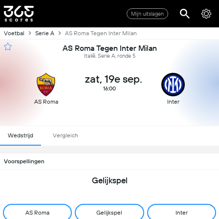
Mijn uitslagen
Voetbal
Serie A
AS Roma Tegen Inter Milan
AS Roma Tegen Inter Milan
Italië, Serie A, ronde 5
zat, 19e sep.
16:00
AS Roma
Inter
Wedstrijd
Vergleich
Voorspellingen
Gelijkspel
AS Roma
Gelijkspel
Inter