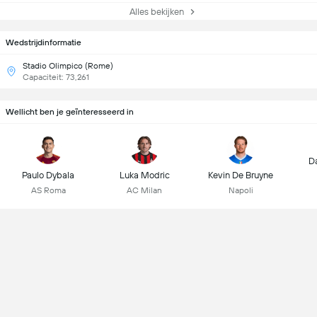
Alles bekijken
Wedstrijdinformatie
Stadio Olimpico (Rome)
Capaciteit: 73,261
Wellicht ben je geïnteresseerd in
D
Paulo Dybala
Luka Modric
Kevin De Bruyne
AS Roma
AC Milan
Napoli