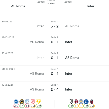
Gelijke
Zeges
Zeges
spelen
AS Roma
Inter
5-4-2026
Serie A
5 - 2
Inter
AS Roma
18-10-2025
Serie A
0 - 1
AS Roma
Inter
27-4-2025
Serie A
0 - 1
Inter
AS Roma
20-10-2024
Serie A
0 - 1
AS Roma
Inter
10-2-2024
Serie A
2 - 4
AS Roma
Inter
3
-
0
1
-
4
4
-
1
3
-
3
0
-
2
1
-
2
1
-
1
1
-
1
1
-
2
3
-
3