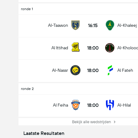
ronde 1
16:15
Al-Taawon
Al-Khaleej
18:00
Al Ittihad
Al-Kholoo
18:00
Al-Nassr
Al Fateh
ronde 2
18:00
Al Feiha
Al-Hilal
Bekijk alle wedstrijden
Laatste Resultaten