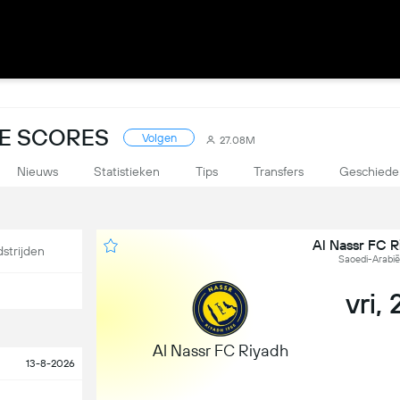
VE SCORES
Volgen
27.08M
Nieuws
Statistieken
Tips
Transfers
Geschiede
Al Nassr FC R
strijden
Saoedi-Arabië
vri,
Al Nassr FC Riyadh
13-8-2026