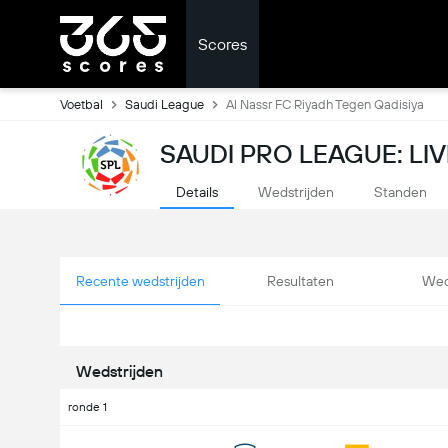
Scores
Voetbal
Saudi League
Al Nassr FC Riyadh Tegen Qadisiya
SAUDI PRO LEAGUE: LI
Details
Wedstrijden
Standen
Recente wedstrijden
Resultaten
Wed
Wedstrijden
ronde 1