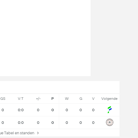
GS
V:T
+/-
P
W
G
V
Volgende
0
0:0
0
0
0
0
0
0
0:0
0
0
0
0
0
 Tabel en standen