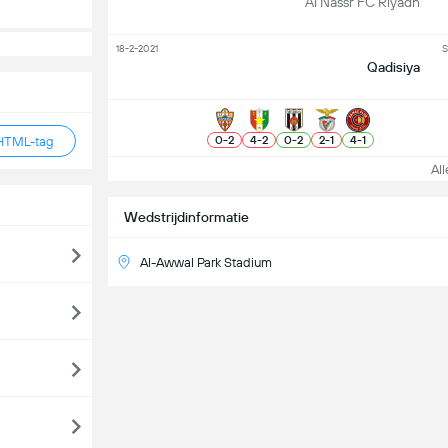
Al Nassr FC Riyadh
18-2-2021
S
Qadisiya
0
-
2
4
-
2
0
-
2
2
-
1
4
-
1
HTML-tag
Alle
Wedstrijdinformatie
Al-Awwal Park Stadium