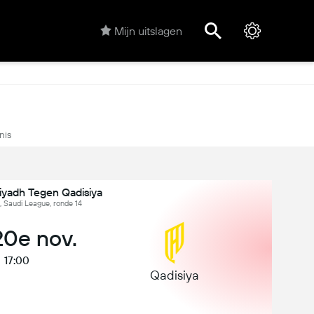
Mijn uitslagen
nis
iyadh Tegen Qadisiya
, Saudi League, ronde 14
 20e nov.
17:00
Qadisiya