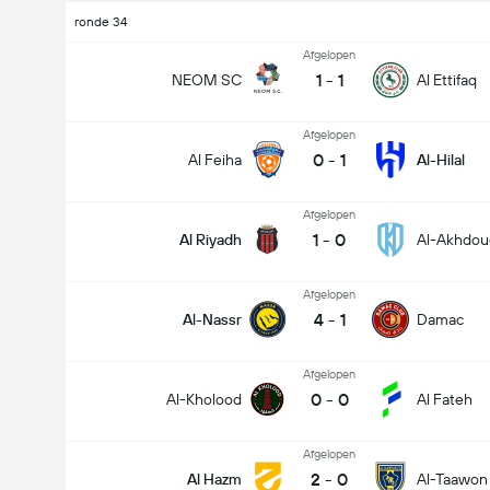
ronde 34
Afgelopen
1
-
1
NEOM SC
Al Ettifaq
Afgelopen
0
-
1
Al Feiha
Al-Hilal
Afgelopen
1
-
0
Al Riyadh
Al-Akhdou
Afgelopen
4
-
1
Al-Nassr
Damac
Afgelopen
0
-
0
Al-Kholood
Al Fateh
Afgelopen
2
-
0
Al Hazm
Al-Taawon