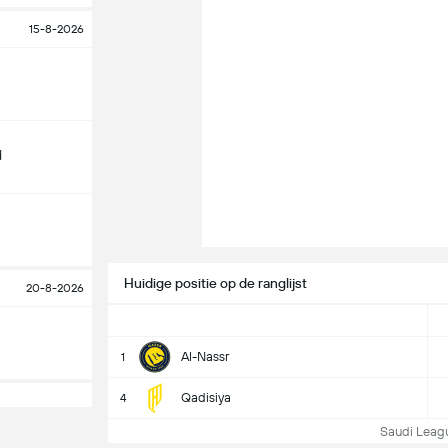
15-8-2026
d
Huidige positie op de ranglijst
20-8-2026
Al-Nassr
1
Qadisiya
4
Saudi League