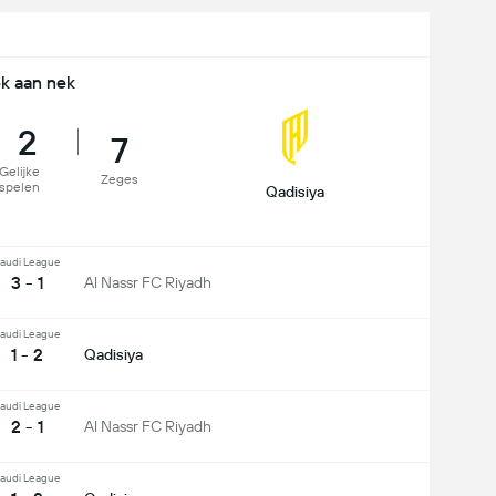
k aan nek
2
7
Gelijke
Zeges
spelen
Qadisiya
audi League
3 - 1
Al Nassr FC Riyadh
audi League
1 - 2
Qadisiya
audi League
2 - 1
Al Nassr FC Riyadh
audi League