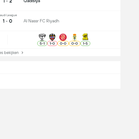
1 - 2
Qadisiya
audi League
1 - 0
Al Nassr FC Riyadh
5
-
1
1
-
0
0
-
0
0
-
0
1
-
5
s bekijken