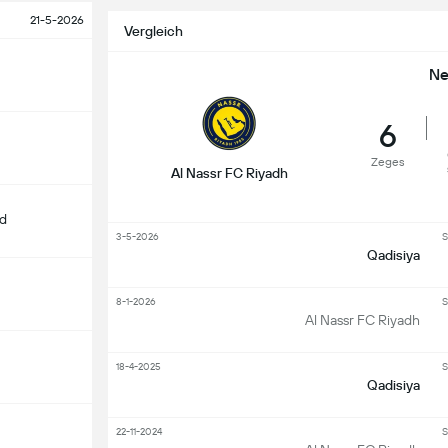
21-5-2026
Vergleich
Ne
6
Zeges
Al Nassr FC Riyadh
d
3-5-2026
S
Qadisiya
8-1-2026
S
Al Nassr FC Riyadh
18-4-2025
S
Qadisiya
22-11-2024
S