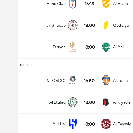
16:15
Abha Club
Al Hazm
18:00
Al Shabab
Qadisiya
Doelpunten - Meer dan/minder dan (2.5)
18:00
Diriyah
Al Ahli
Minder dan
Meer dan
ronde 1
16:50
NEOM SC
Al Feiha
18:00
Al Ettifaq
Al Riyadh
18:00
Al-Hilal
Al Faysaly