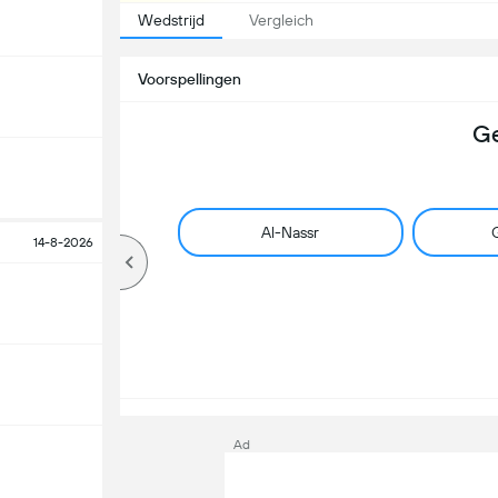
Wedstrijd
Vergleich
Voorspellingen
Ge
Al-Nassr
G
14-8-2026
Ad