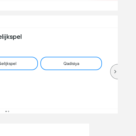
lijkspel
elijkspel
Qadisiya