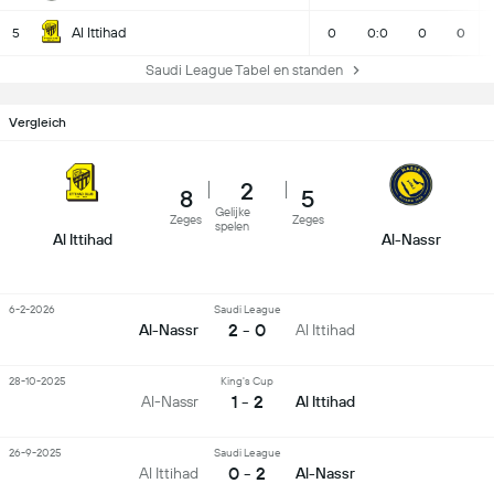
Al Ittihad
5
0
0:0
0
0
Saudi League Tabel en standen
Vergleich
2
8
5
Gelijke
Zeges
Zeges
spelen
Al Ittihad
Al-Nassr
6-2-2026
Saudi League
2 - 0
Al-Nassr
Al Ittihad
28-10-2025
King's Cup
1 - 2
Al-Nassr
Al Ittihad
26-9-2025
Saudi League
0 - 2
Al Ittihad
Al-Nassr