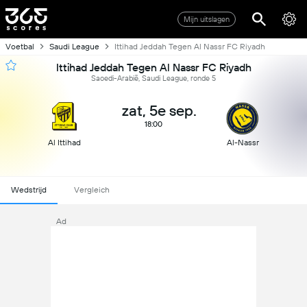
Mijn uitslagen
Voetbal
Saudi League
Ittihad Jeddah Tegen Al Nassr FC Riyadh
Ittihad Jeddah Tegen Al Nassr FC Riyadh
Saoedi-Arabië, Saudi League, ronde 5
zat, 5e sep.
18:00
Al Ittihad
Al-Nassr
Wedstrijd
Vergleich
Ad