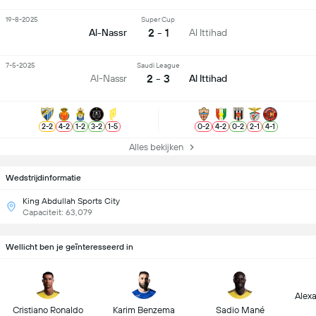
19-8-2025
Super Cup
2 - 1
Al-Nassr
Al Ittihad
7-5-2025
Saudi League
2 - 3
Al-Nassr
Al Ittihad
2
-
2
4
-
2
1
-
2
3
-
2
1
-
5
0
-
2
4
-
2
0
-
2
2
-
1
4
-
1
Alles bekijken
Wedstrijdinformatie
King Abdullah Sports City
Capaciteit: 63,079
Wellicht ben je geïnteresseerd in
Alex
Cristiano Ronaldo
Karim Benzema
Sadio Mané