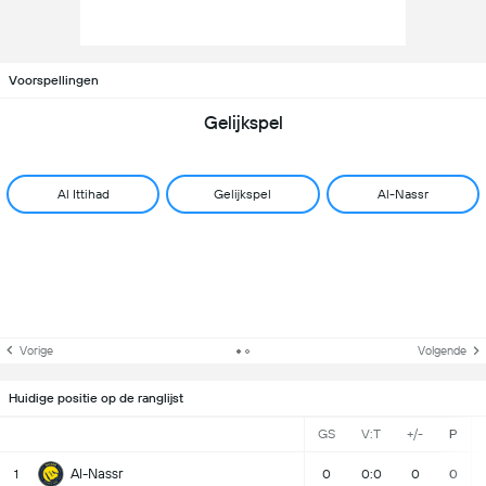
Voorspellingen
Gelijkspel
Al Ittihad
Gelijkspel
Al-Nassr
Vorige
Volgende
Huidige positie op de ranglijst
GS
V:T
+/-
P
Al-Nassr
1
0
0:0
0
0