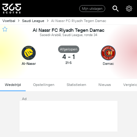
Mijn uitslagen
Voetbal
Saudi League
Al Nassr FC Riyadh Tegen Damac
Al Nassr FC Riyadh Tegen Damac
Saoedi-Arabië, Saudi League, ronde 34
Afgelopen
4
-
1
21-5
Al-Nassr
Damac
Wedstrijd
Opstellingen
Statistieken
Nieuws
Verglei
Ad