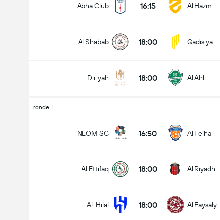
16:15
Abha Club
Al Hazm
18:00
Al Shabab
Qadisiya
Doelpunten - Meer dan/minder dan (2.5)
18:00
Diriyah
Al Ahli
Minder dan
Meer dan
ronde 1
16:50
NEOM SC
Al Feiha
18:00
Al Ettifaq
Al Riyadh
18:00
Al-Hilal
Al Faysaly