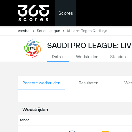
Scores
Voetbal
Saudi League
Al Hazm Tegen Qadisiya
SAUDI PRO LEAGUE: LI
Details
Wedstrijden
Standen
Recente wedstrijden
Resultaten
Wed
Wedstrijden
ronde 1