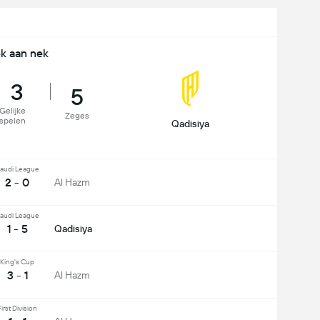
k aan nek
3
5
Gelijke
Zeges
spelen
Qadisiya
audi League
2 - 0
Al Hazm
audi League
1 - 5
Qadisiya
King's Cup
3 - 1
Al Hazm
irst Division