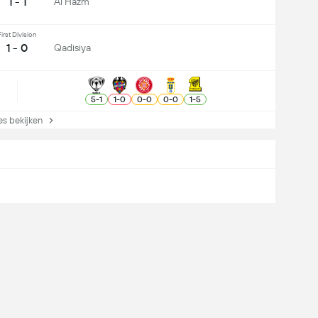
1 - 1
Al Hazm
irst Division
1 - 0
Qadisiya
5
-
1
1
-
0
0
-
0
0
-
0
1
-
5
s bekijken