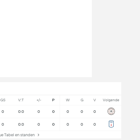
GS
V:T
+/-
P
W
G
V
Volgende
0
0:0
0
0
0
0
0
0
0:0
0
0
0
0
0
 Tabel en standen