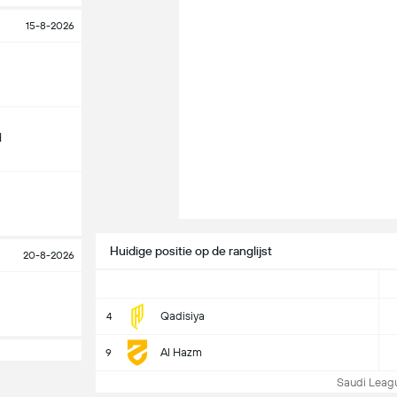
15-8-2026
d
Huidige positie op de ranglijst
20-8-2026
Qadisiya
4
Al Hazm
9
Saudi League