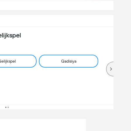
lijkspel
elijkspel
Qadisiya