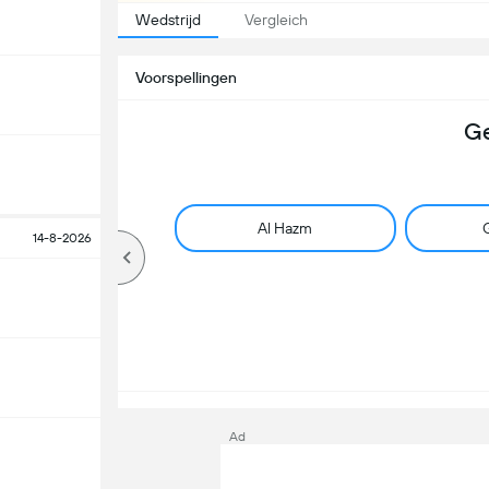
Wedstrijd
Vergleich
Voorspellingen
Ge
Al Hazm
G
14-8-2026
Ad