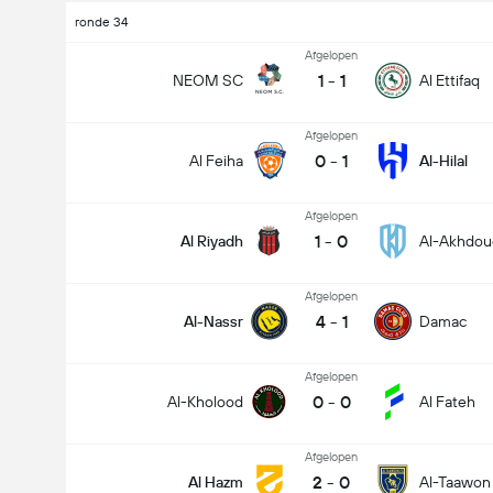
ronde 34
Afgelopen
1
-
1
NEOM SC
Al Ettifaq
Afgelopen
0
-
1
Al Feiha
Al-Hilal
Afgelopen
1
-
0
Al Riyadh
Al-Akhdou
Afgelopen
4
-
1
Al-Nassr
Damac
Afgelopen
0
-
0
Al-Kholood
Al Fateh
Afgelopen
2
-
0
Al Hazm
Al-Taawon