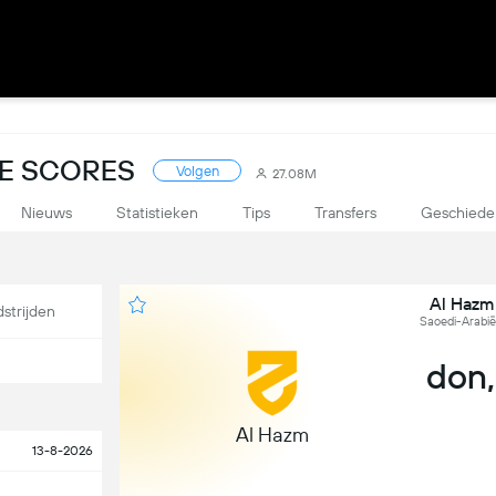
VE SCORES
Volgen
27.08M
Nieuws
Statistieken
Tips
Transfers
Geschiede
Al Hazm
strijden
Saoedi-Arabië
don,
Al Hazm
13-8-2026