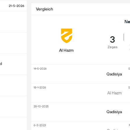
21-5-2026
Vergleich
Ne
3
Zeges
Al Hazm
d
14-5-2026
S
Qadisiya
18-1-2026
S
Al Hazm
28-10-2025
Qadisiya
6-3-2023
F