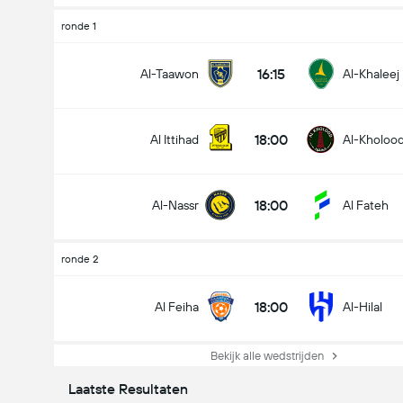
ronde 1
16:15
Al-Taawon
Al-Khaleej
18:00
Al Ittihad
Al-Kholoo
18:00
Al-Nassr
Al Fateh
ronde 2
18:00
Al Feiha
Al-Hilal
Bekijk alle wedstrijden
Laatste Resultaten