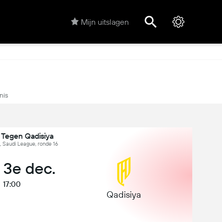
Mijn uitslagen
nis
 Tegen Qadisiya
, Saudi League, ronde 16
 3e dec.
17:00
Qadisiya