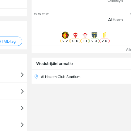
Qadisiya
10-10-2022
F
Al Hazm
2
-
2
0
-
0
1
-
1
2
-
0
2
-
0
HTML-tag
Alle
Wedstrijdinformatie
Al Hazem Club Stadium