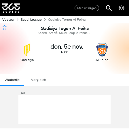
Mijn uitslagen
Voetbal
Saudi League
Qadisiya Tegen Al Feiha
Qadisiya Tegen Al Feiha
Saoedi-Arabië, Saudi League, ronde 13
don, 5e nov.
17:00
Qadisiya
Al Feiha
Wedstrijd
Vergleich
Ad