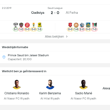
2-2-2019
Saudi League
2 - 0
Qadisiya
Al Feiha
5
-
1
1
-
0
0
-
0
0
-
0
1
-
5
0
-
0
1
-
4
2
-
0
0
-
0
7
-
0
Alles bekijken
Wedstrijdinformatie
Prince Saud bin Jalawi Stadium
Capaciteit: 20,100
Wellicht ben je geïnteresseerd in
Alex
Cristiano Ronaldo
Karim Benzema
Sadio Mané
Al Nassr FC Riyadh
Al Hilal Riyadh
Al Nassr FC Riyadh