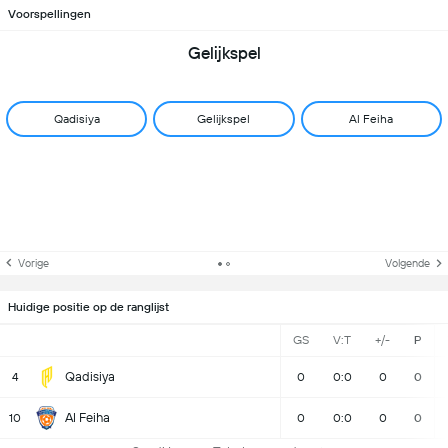
Voorspellingen
Gelijkspel
Qadisiya
Gelijkspel
Al Feiha
Vorige
Volgende
Huidige positie op de ranglijst
GS
V:T
+/-
P
Qadisiya
4
0
0:0
0
0
Al Feiha
10
0
0:0
0
0