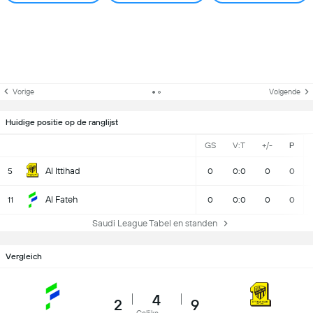
Vorige
Volgende
Huidige positie op de ranglijst
GS
V:T
+/-
P
Al Ittihad
5
0
0:0
0
0
Al Fateh
11
0
0:0
0
0
Saudi League Tabel en standen
Vergleich
4
2
9