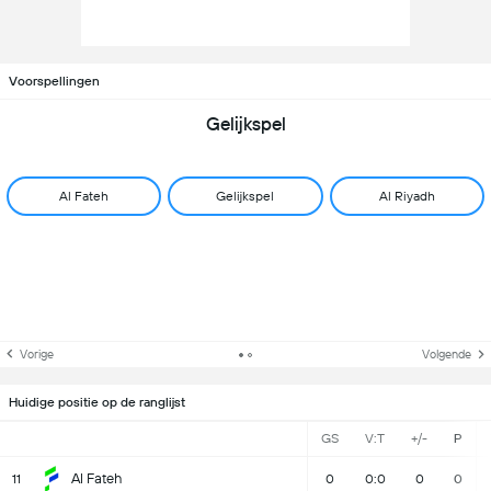
Voorspellingen
Gelijkspel
Al Fateh
Gelijkspel
Al Riyadh
Vorige
Volgende
Huidige positie op de ranglijst
GS
V:T
+/-
P
Al Fateh
11
0
0:0
0
0