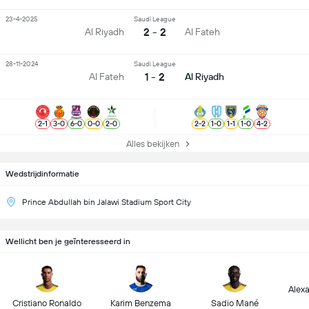
23-4-2025
Saudi League
2 - 2
Al Riyadh
Al Fateh
28-11-2024
Saudi League
1 - 2
Al Fateh
Al Riyadh
2
-
1
3
-
0
6
-
0
0
-
0
2
-
0
2
-
2
1
-
0
1
-
1
1
-
0
4
-
2
Alles bekijken
Wedstrijdinformatie
Prince Abdullah bin Jalawi Stadium Sport City
Wellicht ben je geïnteresseerd in
Alex
Cristiano Ronaldo
Karim Benzema
Sadio Mané