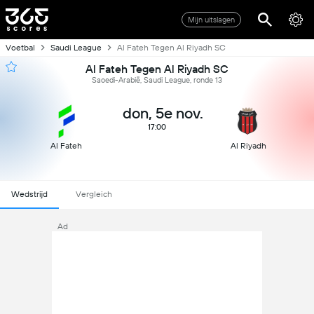
Mijn uitslagen
Voetbal
Saudi League
Al Fateh Tegen Al Riyadh SC
Al Fateh Tegen Al Riyadh SC
Saoedi-Arabië, Saudi League, ronde 13
don, 5e nov.
17:00
Al Fateh
Al Riyadh
Wedstrijd
Vergleich
Ad