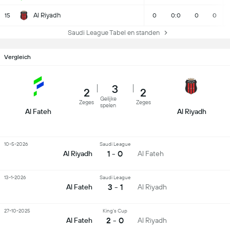
Al Riyadh
15
0
0:0
0
0
Saudi League Tabel en standen
Vergleich
3
2
2
Gelijke
Zeges
Zeges
spelen
Al Fateh
Al Riyadh
10-5-2026
Saudi League
1 - 0
Al Riyadh
Al Fateh
13-1-2026
Saudi League
3 - 1
Al Fateh
Al Riyadh
27-10-2025
King's Cup
2 - 0
Al Fateh
Al Riyadh