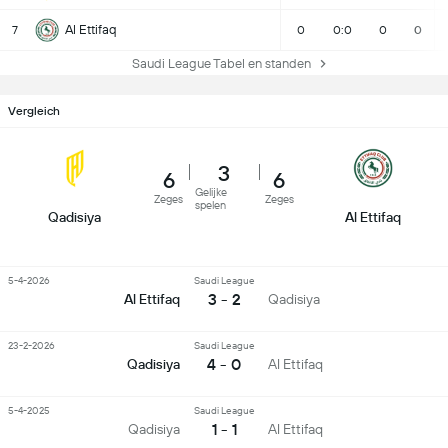
Al Ettifaq
7
0
0:0
0
0
Saudi League Tabel en standen
Vergleich
3
6
6
Gelijke
Zeges
Zeges
spelen
Qadisiya
Al Ettifaq
5-4-2026
Saudi League
3 - 2
Al Ettifaq
Qadisiya
23-2-2026
Saudi League
4 - 0
Qadisiya
Al Ettifaq
5-4-2025
Saudi League
1 - 1
Qadisiya
Al Ettifaq