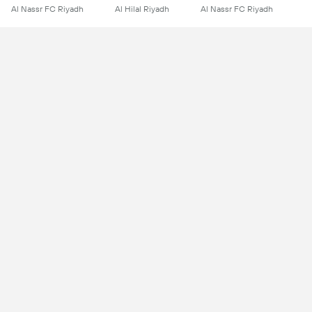
Al Nassr FC Riyadh
Al Hilal Riyadh
Al Nassr FC Riyadh