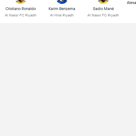
Alex
Cristiano Ronaldo
Karim Benzema
Sadio Mané
Al Nassr FC Riyadh
Al Hilal Riyadh
Al Nassr FC Riyadh