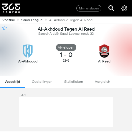
Mijn uitslagen
Voetbal
Saudi League
Al-Akhdoud Tegen Al Raed
Al-Akhdoud Tegen Al Raed
Saoedi-Arabië, Saudi League, ronde 33
Afgelopen
1
-
0
22-5
Al-Akhdoud
Al Raed
Wedstrijd
Opstellingen
Statistieken
Vergleich
Ad