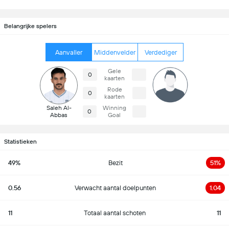
Belangrijke spelers
Aanvaller
Middenvelder
Verdediger
Gele
0
kaarten
Rode
0
kaarten
Saleh Al-
Winning
0
Abbas
Goal
Statistieken
49%
Bezit
51%
0.56
Verwacht aantal doelpunten
1.04
11
Totaal aantal schoten
11