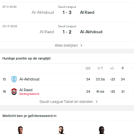
29-3-2024
Saudi League
1 - 3
Al-Akhdoud
Al Raed
30-9-2023
Saudi League
1 - 2
Al Raed
Al-Akhdoud
Alles bekijken
Huidige positie op de ranglijst
GS
V:T
+/-
P
Al-Akhdoud
15
34
33:56
-23
34
Al Raed
18
34
41:66
-25
21
Gedegradeerd
Saudi League Tabel en standen
Wellicht ben je geïnteresseerd in