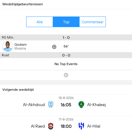
Wedstrijdgebeurtenissen
Alle
Top
Commentaar
1 - 0
90 Min.
Godwin
56'
Musona
0 - 0
Rust
No Top Events
Volgende wedstrijd
18-8-2026
16:05
Al-Akhdoud
Al-Khaleej
17-8-2026
18:00
Al Raed
Al-Hilal