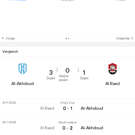
Vorige
Volgende
Vergleich
0
3
1
Gelijke
Zeges
Zeges
spelen
Al-Akhdoud
Al Raed
21-9-2025
King's Cup
0 - 1
Al Raed
Al-Akhdoud
20-1-2025
Saudi League
0 - 2
Al Raed
Al-Akhdoud