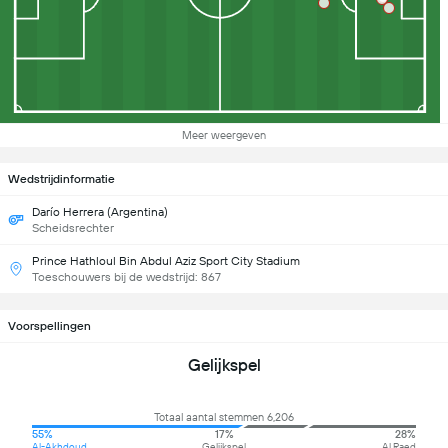
Meer weergeven
Wedstrijdinformatie
Darío Herrera (Argentina)
Scheidsrechter
Prince Hathloul Bin Abdul Aziz Sport City Stadium
Toeschouwers bij de wedstrijd: 867
Voorspellingen
Gelijkspel
Totaal aantal stemmen 6,206
55%
17%
28%
Al-Akhdoud
Gelijkspel
Al Raed