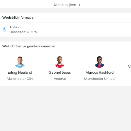
Alles bekijken
Wedstrijdinformatie
Anfield
Capaciteit: 61,276
Wellicht ben je geïnteresseerd in
Vi
Erling Haaland
Gabriel Jesus
Marcus Rashford
Manchester City
Arsenal
Manchester United