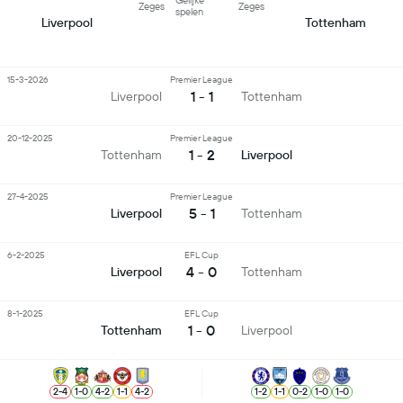
Gelijke
Zeges
Zeges
spelen
Liverpool
Tottenham
15-3-2026
Premier League
1 - 1
Liverpool
Tottenham
20-12-2025
Premier League
1 - 2
Tottenham
Liverpool
27-4-2025
Premier League
5 - 1
Liverpool
Tottenham
6-2-2025
EFL Cup
4 - 0
Liverpool
Tottenham
8-1-2025
EFL Cup
1 - 0
Tottenham
Liverpool
2
-
4
1
-
0
4
-
2
1
-
1
4
-
2
1
-
2
1
-
1
0
-
2
1
-
0
1
-
0