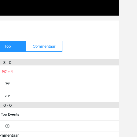
Top
Commentaar
3 - 0
90' + 4
79'
67'
0 - 0
 Top Events
ommentaar