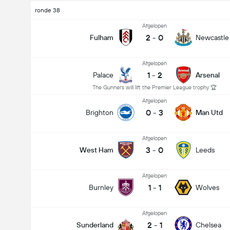
ronde 38
Afgelopen
2
-
0
Fulham
Newcastle
Afgelopen
1
-
2
Palace
Arsenal
The Gunners will lift the Premier League trophy 🏆
Afgelopen
0
-
3
Brighton
Man Utd
Afgelopen
3
-
0
West Ham
Leeds
Afgelopen
1
-
1
Burnley
Wolves
Afgelopen
2
-
1
Sunderland
Chelsea