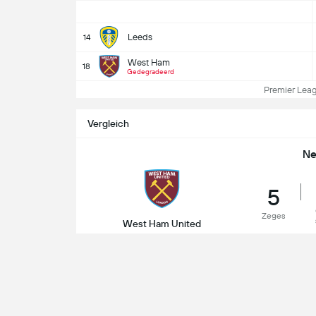
Leeds
14
West Ham
18
Gedegradeerd
Premier Leagu
Vergleich
Ne
5
Zeges
West Ham United
5-4-2026
West Ham United
24-10-2025
Pr