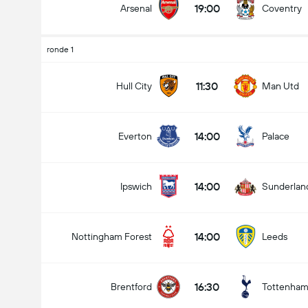
19:00
Arsenal
Coventry
ronde 1
11:30
Hull City
Man Utd
14:00
Everton
Palace
14:00
Ipswich
Sunderlan
14:00
Nottingham Forest
Leeds
16:30
Brentford
Tottenha