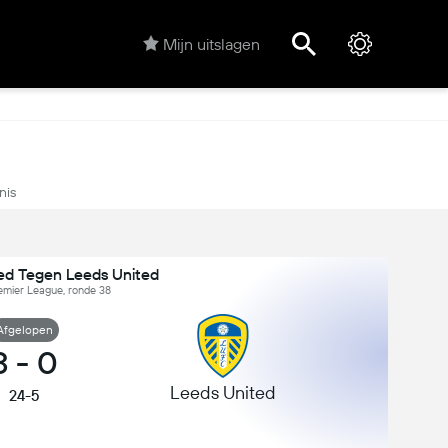
Mijn uitslagen
nis
ed Tegen Leeds United
emier League, ronde 38
Afgelopen
3
-
0
Leeds United
24-5