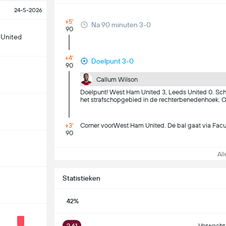
24-5-2026
+5'
Na 90 minuten 3-0
90
 United
+4'
Doelpunt 3-0
90
Callum Wilson
Doelpunt! West Ham United 3, Leeds United 0. Sch
het strafschopgebied in de rechterbenedenhoek. O
+3'
Corner voorWest Ham United. De bal gaat via Facu
90
Alle
Statistieken
42%
2.61
Verwacht 