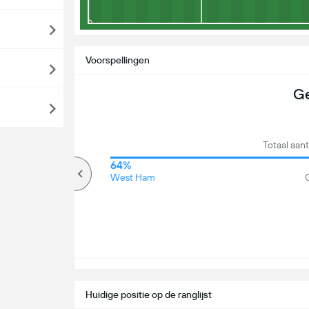
Voorspellingen
Ge
Totaal aan
69%
64%
Meer dan
West Ham
G
Huidige positie op de ranglijst