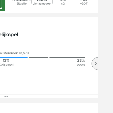
Geassisteerd
Header
0.38
0.85
Situatie
Lichaamsdeel
xG
xGOT
lijkspel
tal stemmen 13,570
13%
23%
elijkspel
Leeds