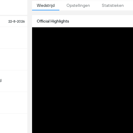
Wedstrijd
Opstellingen
Statistieken
Official Highlights
22-8-2026
d
m