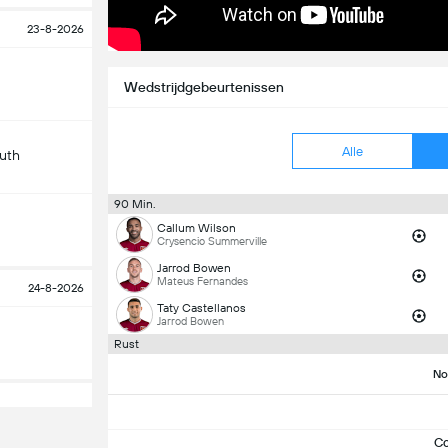
23-8-2026
Wedstrijdgebeurtenissen
Alle
uth
90 Min.
Callum Wilson
Crysencio Summerville
Jarrod Bowen
Mateus Fernandes
24-8-2026
Taty Castellanos
Jarrod Bowen
Rust
No
C