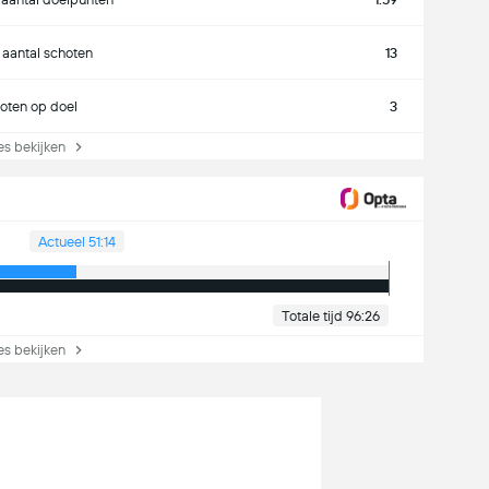
 aantal schoten
13
oten op doel
3
s bekijken
Actueel 51:14
Totale tijd 96:26
s bekijken