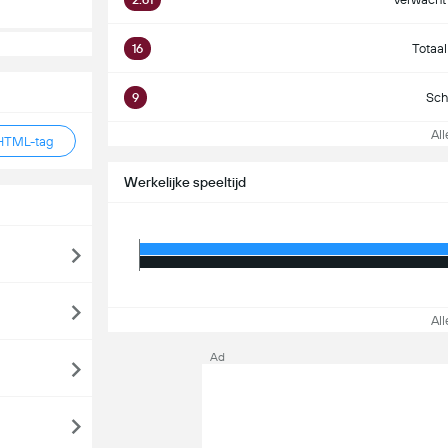
16
Totaal
9
Sch
Alle
HTML-tag
Werkelijke speeltijd
Alle
Ad