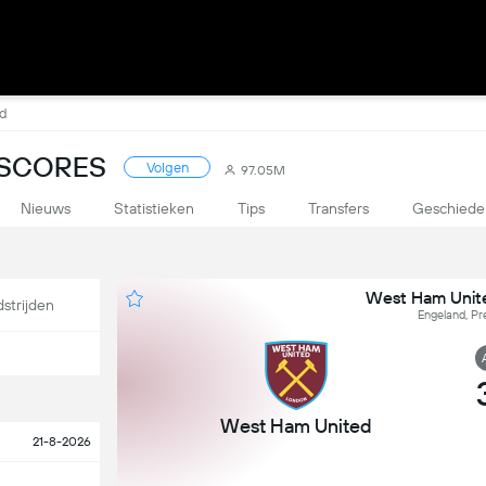
ed
 SCORES
Volgen
97.05M
Nieuws
Statistieken
Tips
Transfers
Geschiede
West Ham Unit
strijden
Engeland, Pr
West Ham United
21-8-2026