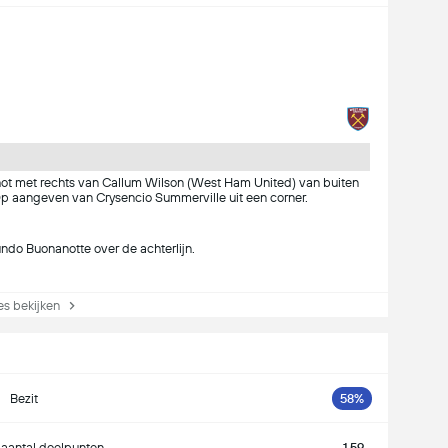
ot met rechts van Callum Wilson (West Ham United) van buiten
p aangeven van Crysencio Summerville uit een corner.
ndo Buonanotte over de achterlijn.
s bekijken
Bezit
58%
aantal doelpunten
1.59