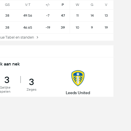
GS
V:T
+/-
P
W
G
V
38
49:56
-7
47
11
14
13
38
46:65
-19
39
10
9
19
e Tabel en standen
k aan nek
3
3
Gelijke
Zeges
spelen
Leeds United
FA Cup
2 - 2
Leeds United
emier League