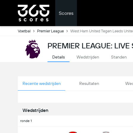
Scores
Voetbal
Premier League
West Ham United Tegen Leeds Unit
PREMIER LEAGUE: LIVE
Details
Wedstrijden
Standen
Recente wedstrijden
Resultaten
Wed
Wedstrijden
ronde 1