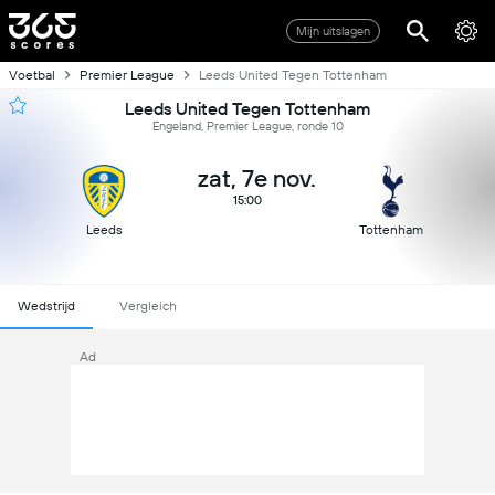
Mijn uitslagen
Voetbal
Premier League
Leeds United Tegen Tottenham
Leeds United Tegen Tottenham
Engeland, Premier League, ronde 10
zat, 7e nov.
15:00
Leeds
Tottenham
Wedstrijd
Vergleich
Ad