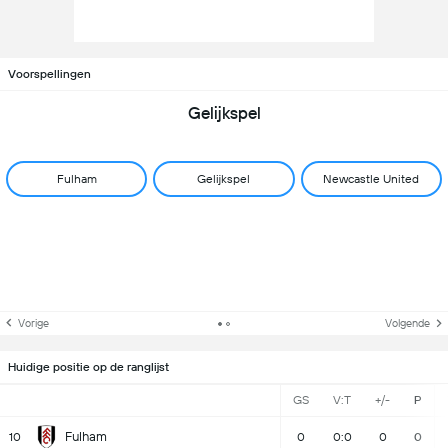
Voorspellingen
Gelijkspel
Fulham
Gelijkspel
Newcastle United
Vorige
Volgende
Huidige positie op de ranglijst
GS
V:T
+/-
P
Fulham
10
0
0:0
0
0