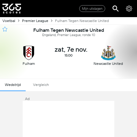
Mijn uitslagen
Voetbal
Premier League
Fulham Tegen Newcastle United
Fulham Tegen Newcastle United
Engeland, Premier League, ronde 10
zat, 7e nov.
15:00
Fulham
Newcastle United
Wedstrijd
Vergleich
Ad