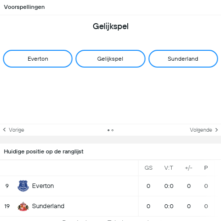
Voorspellingen
Gelijkspel
Everton
Gelijkspel
Sunderland
Vorige
Volgende
Huidige positie op de ranglijst
GS
V:T
+/-
P
Everton
9
0
0:0
0
0
Sunderland
19
0
0:0
0
0