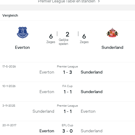
Premier League Tabel en standen
Vergleich
2
6
6
Gelijke
Zeges
Zeges
spelen
Everton
Sunderland
17-5-2026
Premier League
1 - 3
Everton
Sunderland
10-1-2026
FA Cup
1 - 1
Everton
Sunderland
3-11-2025
Premier League
1 - 1
Sunderland
Everton
20-9-2017
EFL Cup
3 - 0
Everton
Sunderland