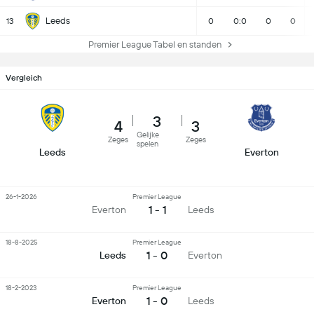
Leeds
13
0
0:0
0
0
Premier League Tabel en standen
Vergleich
3
4
3
Gelijke
Zeges
Zeges
spelen
Leeds
Everton
26-1-2026
Premier League
1 - 1
Everton
Leeds
18-8-2025
Premier League
1 - 0
Leeds
Everton
18-2-2023
Premier League
1 - 0
Everton
Leeds