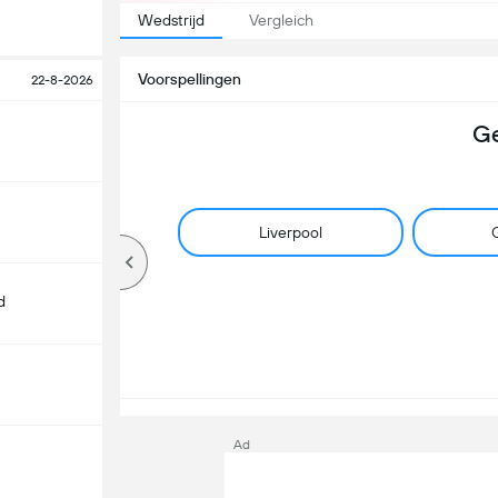
Wedstrijd
Vergleich
Voorspellingen
22-8-2026
Ge
Liverpool
G
d
Ad
m