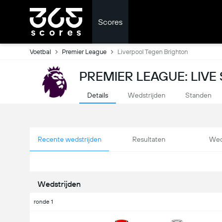
Scores
Voetbal
Premier League
Liverpool Tegen Brighton
PREMIER LEAGUE: LIVE
Details
Wedstrijden
Standen
Recente wedstrijden
Resultaten
Wed
Wedstrijden
ronde 1