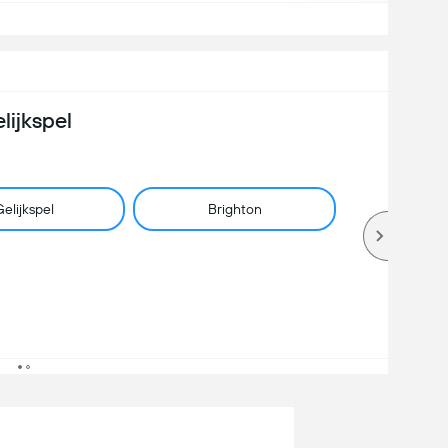
lijkspel
elijkspel
Brighton