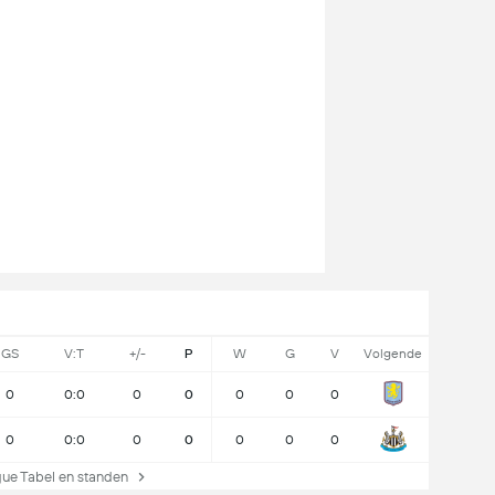
GS
V:T
+/-
P
W
G
V
Volgende
0
0:0
0
0
0
0
0
0
0:0
0
0
0
0
0
e Tabel en standen