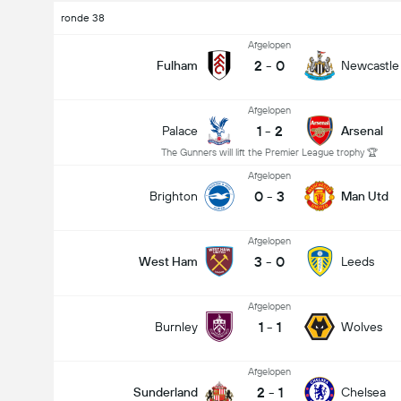
ronde 38
Afgelopen
2
-
0
Fulham
Newcastle
Afgelopen
1
-
2
Palace
Arsenal
The Gunners will lift the Premier League trophy 🏆
Afgelopen
0
-
3
Brighton
Man Utd
Afgelopen
3
-
0
West Ham
Leeds
Afgelopen
1
-
1
Burnley
Wolves
Afgelopen
2
-
1
Sunderland
Chelsea