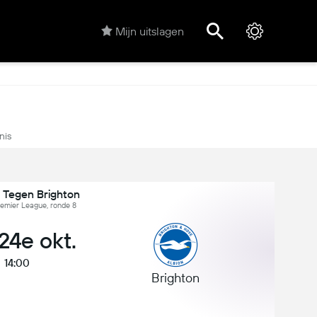
Mijn uitslagen
nis
l Tegen Brighton
remier League, ronde 8
 24e okt.
14:00
Brighton