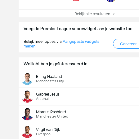
Bekijk alle resultaten
Voeg de Premier League scorewidget aan je website toe
Bekijk meer opties via
Aangepaste widgets
Genereer 
maken
Wellicht ben je geïnteresseerd in
Erling Haaland
Manchester City
Gabriel Jesus
Arsenal
Marcus Rashford
Manchester United
Virgil van Dijk
Liverpool