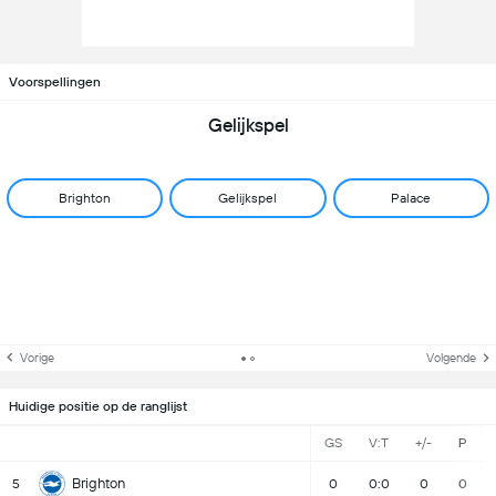
Voorspellingen
Gelijkspel
Brighton
Gelijkspel
Palace
Vorige
Volgende
Huidige positie op de ranglijst
GS
V:T
+/-
P
Brighton
5
0
0:0
0
0