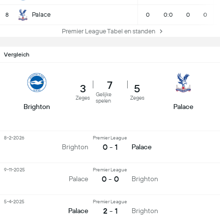
Palace
8
0
0:0
0
0
Premier League Tabel en standen
Vergleich
7
3
5
Gelijke
Zeges
Zeges
spelen
Brighton
Palace
8-2-2026
Premier League
0 - 1
Brighton
Palace
9-11-2025
Premier League
0 - 0
Palace
Brighton
5-4-2025
Premier League
2 - 1
Palace
Brighton