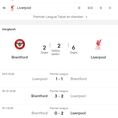
Liverpool
14
0
0:0
0
0
Premier League Tabel en standen
Vergleich
2
2
6
Gelijke
Zeges
Zeges
spelen
Brentford
Liverpool
24-5-2026
Premier League
1 - 1
Liverpool
Brentford
25-10-2025
Premier League
3 - 2
Brentford
Liverpool
18-1-2025
Premier League
0 - 2
Brentford
Liverpool