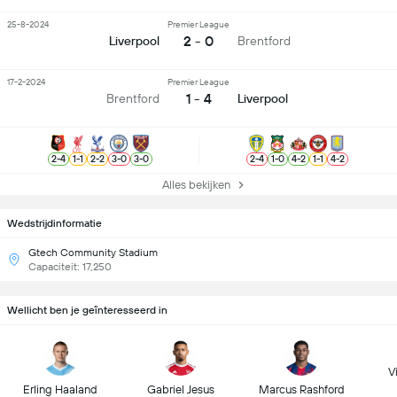
25-8-2024
Premier League
2 - 0
Liverpool
Brentford
17-2-2024
Premier League
1 - 4
Brentford
Liverpool
2
-
4
1
-
1
2
-
2
3
-
0
3
-
0
2
-
4
1
-
0
4
-
2
1
-
1
4
-
2
Alles bekijken
Wedstrijdinformatie
Gtech Community Stadium
Capaciteit: 17,250
Wellicht ben je geïnteresseerd in
Vi
Erling Haaland
Gabriel Jesus
Marcus Rashford