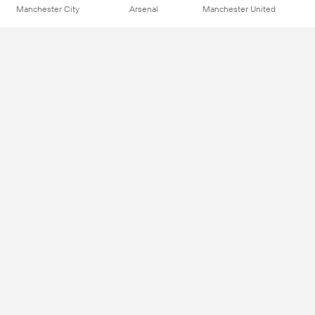
Manchester City
Arsenal
Manchester United