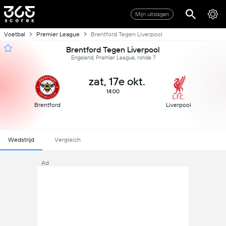
Mijn uitslagen
Voetbal
Premier League
Brentford Tegen Liverpool
Brentford Tegen Liverpool
Engeland, Premier League, ronde 7
zat, 17e okt.
14:00
Brentford
Liverpool
Wedstrijd
Vergleich
Ad