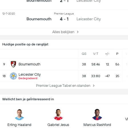
2 - 1
Bournemouth
Leicester City
12-7-2020
Premier League
4 - 1
Bournemouth
Leicester City
Alles bekijken
Huidige positie op de ranglijst
GS
V:T
+/-
P
Bournemouth
9
38
58:46
12
56
1
Leicester City
18
38
33:80
-47
25
Gedegradeerd
Premier League Tabel en standen
Wellicht ben je geïnteresseerd in
Vi
Erling Haaland
Gabriel Jesus
Marcus Rashford