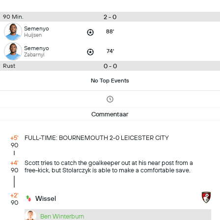
2 - 0
90 Min.
Semenyo
88'
Huijsen
Semenyo
74'
Zabarnyi
0 - 0
Rust
No Top Events
Commentaar
+5'
FULL-TIME: BOURNEMOUTH 2-0 LEICESTER CITY
90
+4'
Scott tries to catch the goalkeeper out at his near post from a
90
free-kick, but Stolarczyk is able to make a comfortable save.
+2'
Wissel
90
Ben Winterburn