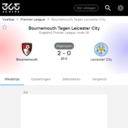
Mijn uitslagen
Voetbal
Premier League
Bournemouth Tegen Leicester City
Bournemouth Tegen Leicester City
Engeland, Premier League, ronde 38
Afgelopen
2
-
0
25-5
Bournemouth
Leicester City
Wedstrijd
Opstellingen
Statistieken
Vergleich
Ad