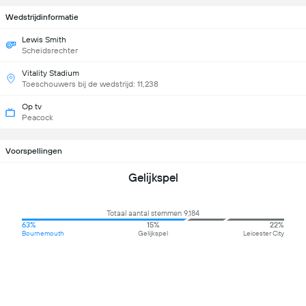
Wedstrijdinformatie
Lewis Smith
Scheidsrechter
Vitality Stadium
Toeschouwers bij de wedstrijd: 11,238
Op tv
Peacock
Voorspellingen
Gelijkspel
Totaal aantal stemmen 9,184
63%
15%
22%
Bournemouth
Gelijkspel
Leicester City