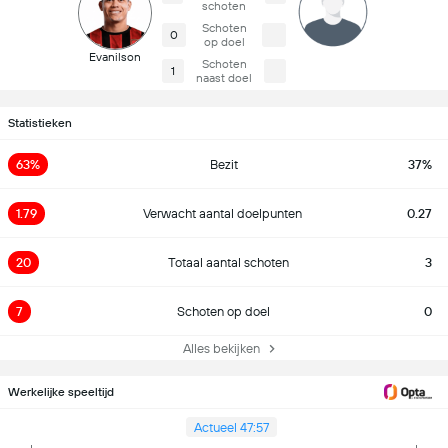
schoten
Schoten
0
op doel
Evanilson
Schoten
1
naast doel
Statistieken
63%
Bezit
37%
1.79
Verwacht aantal doelpunten
0.27
20
Totaal aantal schoten
3
7
Schoten op doel
0
Alles bekijken
Werkelijke speeltijd
Actueel 47:57