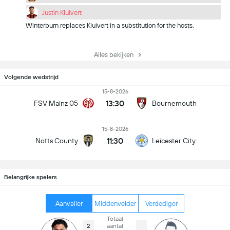
Justin Kluivert
Winterburn replaces Kluivert in a substitution for the hosts.
Alles bekijken
Volgende wedstrijd
15-8-2026
13:30
FSV Mainz 05
Bournemouth
15-8-2026
11:30
Notts County
Leicester City
Belangrijke spelers
Aanvaller
Middenvelder
Verdediger
Totaal
2
aantal