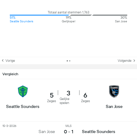
Totaal aantal stemmen 1,763
51%
19%
30%
Seattle Sounders
Gelijkspel
San Jose
Vorige
Volgende
Vergleich
3
5
6
Gelijke
Zeges
Zeges
spelen
Seattle Sounders
San Jose
15-3-2026
MLS
0 - 1
San Jose
Seattle Sounders