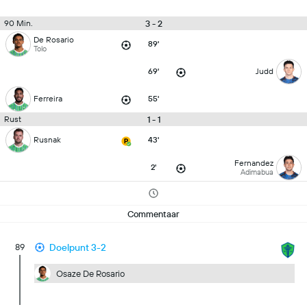
3 - 2
90 Min.
De Rosario
89'
Tolo
69'
Judd
Ferreira
55'
1 - 1
Rust
Rusnak
43'
Fernandez
2'
Adimabua
Commentaar
89
Doelpunt 3-2
Osaze De Rosario