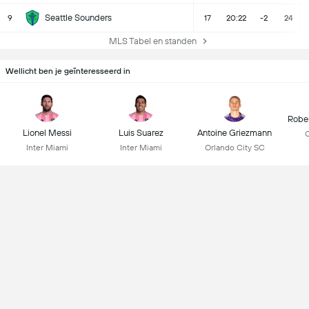
Seattle Sounders
9
17
20:22
-2
24
MLS Tabel en standen
Wellicht ben je geïnteresseerd in
Robe
Lionel Messi
Luis Suarez
Antoine Griezmann
C
Inter Miami
Inter Miami
Orlando City SC