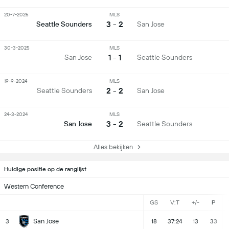
20-7-2025
MLS
3 - 2
Seattle Sounders
San Jose
30-3-2025
MLS
1 - 1
San Jose
Seattle Sounders
19-9-2024
MLS
2 - 2
Seattle Sounders
San Jose
24-3-2024
MLS
3 - 2
San Jose
Seattle Sounders
Alles bekijken
Huidige positie op de ranglijst
Western Conference
GS
V:T
+/-
P
San Jose
3
18
37:24
13
33