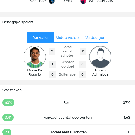
2:30
San Jose
St. Louis City
Belangrijke spelers
Aanvaller
Middenvelder
Verdediger
Totaal
2
aantal
0
schoten
Schoten
1
0
op doel
Osaze De
Nonso
Rosario
0
Buitenspel
0
Adimabua
Statistieken
63%
Bezit
37%
3.41
Verwacht aantal doelpunten
1.63
23
Totaal aantal schoten
11