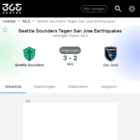
Mijn uitslagen
Voetbal
MLS
Seattle Sounders Tegen San Jose Earthquakes
Seattle Sounders Tegen San Jose Earthquakes
Verenigde Staten, MLS
Afgelopen
3
-
2
14-5
Seattle Sounders
San Jose
Wedstrijd
Opstellingen
Statistieken
Vergleich
Ad