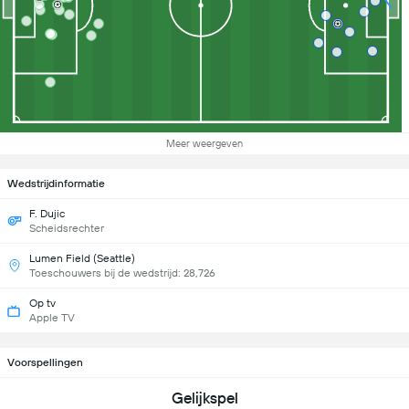
Meer weergeven
Wedstrijdinformatie
F. Dujic
Scheidsrechter
Lumen Field (Seattle)
Toeschouwers bij de wedstrijd: 28,726
Op tv
Apple TV
Voorspellingen
Gelijkspel