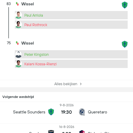
83
Wissel
Paul Arriola
Paul Rothrock
75
Wissel
Peter Kingston
Kalani Kossa-Rienzi
Alles bekijken
Volgende wedstrijd
9-8-2026
19:30
Seattle Sounders
Queretaro
16-8-2026