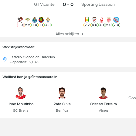
0 - 0
Gil Vicente
Sporting Lissabon
1
-
0
2
-
2
1
-
0
1
-
1
4
-
3
2
-
2
4
-
0
4
-
1
2
-
0
7
-
0
Alles bekijken
Wedstrijdinformatie
Estádio Cidade de Barcelos
Capaciteit: 12,046
Wellicht ben je geïnteresseerd in
Gonç
Joao Moutinho
Rafa Silva
Cristian Ferreira
SC Braga
Benfica
Viseu