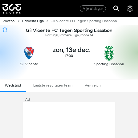
Mijn uitslagen
Voetbal
Primeira Liga
Gil Vicente FC Tegen Sporting Lissabon
Gil Vicente FC Tegen Sporting Lissabon
Portugal, Primeira Liga, ronde 14
zon, 13e dec.
17:00
Gil Vicente
Sporting Lissabon
Wedstrijd
Laatste resultaten team
Vergleich
Ad