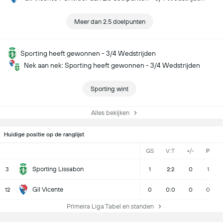
Meer dan 2.5 doelpunten
Sporting heeft gewonnen - 3/4 Wedstrijden
Nek aan nek: Sporting heeft gewonnen - 3/4 Wedstrijden
Sporting wint
Alles bekijken
Huidige positie op de ranglijst
GS
V:T
+/-
P
Sporting Lissabon
3
1
2:2
0
1
Gil Vicente
12
0
0:0
0
0
Primeira Liga Tabel en standen